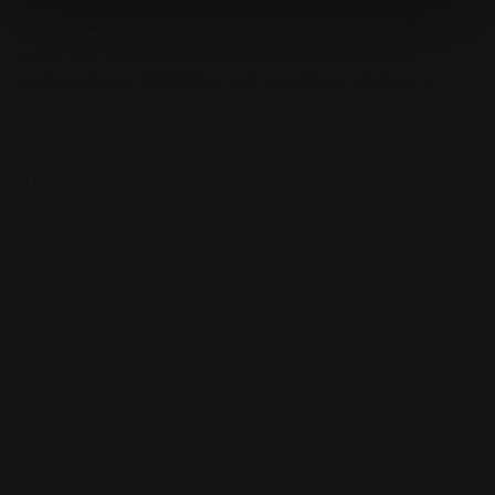
находилось и газовое бюро. "Такая прямая связь с
клиентами и поставщиками адаптационных услуг
дала нам возможность быстрее реагировать на
возникающие проблемы, а в некоторых случаях и
заранее их предотвращать", - уверена Бирте
Вермерен.
Три даты переключения
Переключение было разделено на три этапа, как по
месту, так и по времени. Штауфенберг получил новый
природный газ еще в сентябре 2019 года. Большая
часть города Гиссен и соседние муниципалитеты
Хойхельхайм и Ланау перешли на газ в начале марта
2020 года. В середине апреля компания MIT.N
окончательно завершила переход на газ в остальных
районах Гиссена, а также в Бусеке, Фернвальде,
Линдене, Польхайме и Райскирхене. Благодаря
тщательной подготовительной работе ни в один из
трех дней переключения не произошло никаких