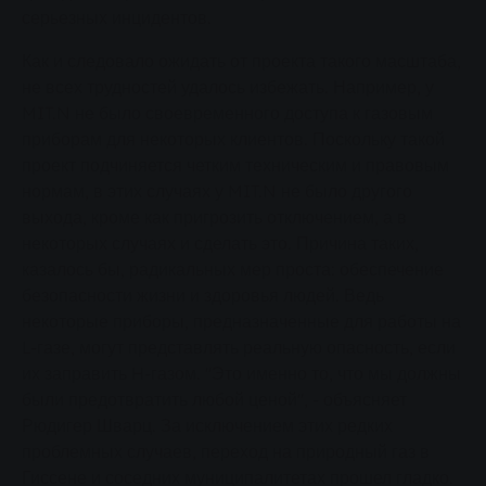
серьезных инцидентов.
Как и следовало ожидать от проекта такого масштаба,
не всех трудностей удалось избежать. Например, у
MIT.N не было своевременного доступа к газовым
приборам для некоторых клиентов. Поскольку такой
проект подчиняется четким техническим и правовым
нормам, в этих случаях у MIT.N не было другого
выхода, кроме как пригрозить отключением, а в
некоторых случаях и сделать это. Причина таких,
казалось бы, радикальных мер проста: обеспечение
безопасности жизни и здоровья людей. Ведь
некоторые приборы, предназначенные для работы на
L-газе, могут представлять реальную опасность, если
их заправить H-газом. "Это именно то, что мы должны
были предотвратить любой ценой", - объясняет
Рюдигер Шварц. За исключением этих редких
проблемных случаев, переход на природный газ в
Гиссене и соседних муниципалитетах прошел гладко.