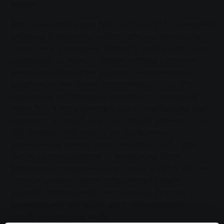
неделе.
Компания Mittelhessen Netz GmbH (MIT.N), дочерняя
компания Stadtwerke Gießen, успешно завершила
проект века: с середины апреля по всей ее сети идет
природный газ марки H. Новое топливо в регионе
имеет несколько более высокое энергетическое
содержание, чем ранее поставляемый L-газ. Это
повышение теплотворной способности поставило
перед MIT.N логистическую задачу: необходимо было
перевести на новый вид газа в общей сложности 34
000 газовых приборов. "У нас было очень
ограниченное время - всего несколько дней - для
многих из этих приборов", - вспоминает Бирте
Вермехрен, ответственная за проект в MIT.N. Другие
газовые приборы лучше справляются с более
высокой теплотворной способностью. Поэтому
окончательная настройка, как и планировалось,
заняла до середины июля.