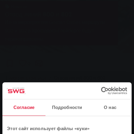
Новости
Отвод линий 800 и 802
Из-за мероприятия Golden Oldies маршруты
800 и 802 в Крофдорф-Глейберге будут
перенаправлены.
0
You are here:
Главная страница
Отвод линий 800 и 802
23.07.2024
В связи с проведением мероприятия "Золотые
старики" компания Stadtwerke Gießen будет
Согласие
Подробности
О нас
вынуждена изменить маршрут автобусов в
Крофдорф-Глейберге.
Этот сайт использует файлы «куки»