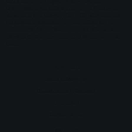
своем сайте:
www.swg-verkehr.de.
Конечно,
сотрудники центра мобильности RMV в Гиссене на
Марктплатц и по телефону 0641 708-1400 также могут
предоставить информацию. Часы работы центра
мобильности RMV в Гиссене в центре обслуживания
клиентов SWG: с понедельника по пятницу с 9 до 18
часов.
Доступность
список наблюдения
Обязательные публикации
Impressum
Защита данных
Русский