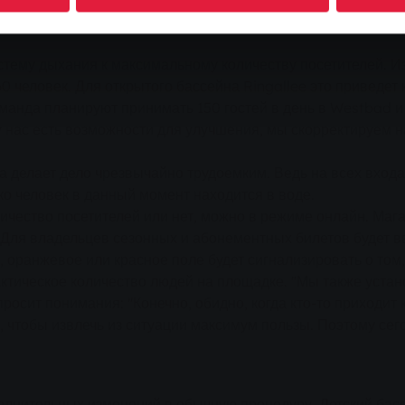
ру. Но эта процедура не является незыблемой. "Мы каждый
стему дыхания к максимальному количеству посетителей. 
0 человек. Для открытого бассейна Ringallee это приведет
оманда планируют принимать 150 гостей в день в Westbad и 
 нас есть возможности для улучшения, мы скорректируем н
 делает дело чрезвычайно трудоемким. Ведь на всех входа
ко человек в данный момент находится в воде.
ичество посетителей или нет, можно в режиме онлайн. Мага
. Для владельцев сезонных и абонементных билетов будет 
 оранжевое или красное поле будет сигнализировать о том,
тическое количество людей на площадке. "Мы также устан
просит понимания: "Конечно, обидно, когда кто-то приходит 
 чтобы извлечь из ситуации максимум пользы. Поэтому сего
олнительных изменений в обычную процедуру. Детский басс