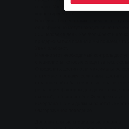
говорит Уве Вольбрехт, описывая процеду
корректируем его".
Бассейны Гиссена также применяют эту си
одновременно могут находиться не более 6
500 человек в день. Уве Фольбрехт и его к
придерживаться правил и мы поймем, что у
Уве Фольбрехт.
Именно этот необходимый контроль доступа
специалисты, которые следят за тем, сколь
Определить, достигло ли максимальное кол
и отменяет продажу, если лимит достигнут
странице сайта бассейнов Гиссена зеленое,
решающим фактором для допуска будет фак
входом", - объявляет Уве Фольбрехт и уже 
исчерпана. Но мы должны работать вместе,
благоразумное поведение".
Дополнительные специальные правила
Защита от инфекций требует внесения доп