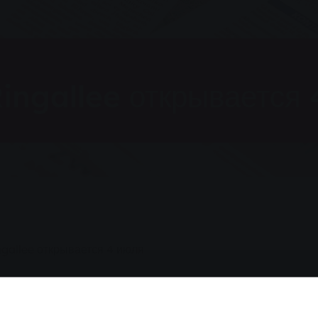
ingallee открывается 
gallee открывается 4 июля