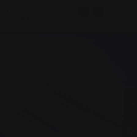
нная
Бани и
Компания
велнес