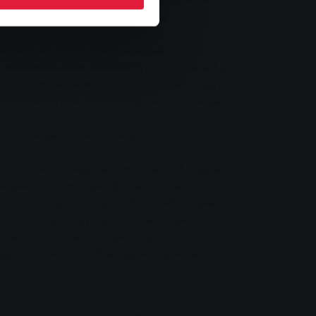
 день проверяем соотношение и
Изначально в большом бассейне
 к максимальному количеству посетителей в
160 - в купальном центре. "Если все будут
аши показатели соответственно", - обещает
х и выходах из бассейнов стоят
зин билетов ведет автоматический подсчет
введена система светофора: На главной
 стоит ли идти в открытый бассейн. Однако
овим соответствующий сигнал перед
к нам и понимает, что дневная квота
дня я хотел бы поблагодарить всех за
ейн будет оставаться сухим до