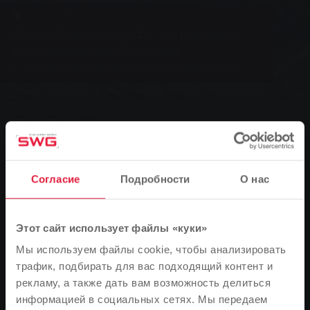
Группа, Местный транспорт, Новости
Отклонение линии 5 в направлении
железнодорожной станции
Строительная площадка на Банхофштрассе
0
You are here:
Главная страница
Согласие
Подробности
О нас
Отклонение линии 5 в направлении
железнодорожной станции
Этот сайт использует файлы «куки»
22.04.2010
Мы используем файлы cookie, чтобы анализировать
Строительная площадка на Банхофштрассе
трафик, подбирать для вас подходящий контент и
рекламу, а также дать вам возможность делиться
информацией в социальных сетях. Мы передаем