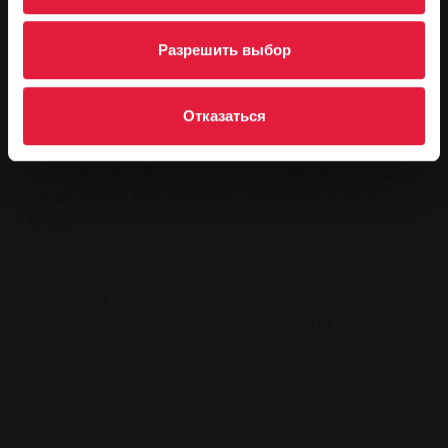
Марктплац и железнодорожной станцией, то есть
пассажиры смогут прибыть на станцию примерно на
Разрешить выбор
четыре минуты позже.
Дорожные работы вызваны строительными работами
Отказаться
на улице Банхофштрассе, которые, как ожидается,
займут семь месяцев. В ближайшие недели
строительные работы будут продолжены на западном
участке между многоэтажной парковкой Karstadt и
Гетешуле.
Пассажиры могут получить дополнительную
информацию по телефону 0641 708-1400 или в
Центре мобильности на Марктплатц. Компания
Stadtwerke Gießen просит своих пассажиров
отнестись к этому с пониманием.