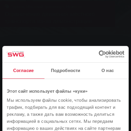
Группа, Местный транспорт, Новости
Ограничение движения местного
транспорта из-за демонстрации
0
You are here:
Главная страница
Согласие
Подробности
О нас
Ограничение движения местного транспорта из-за
демонстрации
23.01.2015
Этот сайт использует файлы «куки»
Мы используем файлы cookie, чтобы анализировать
В связи с демонстрацией и закрытием привокзальной
трафик, подбирать для вас подходящий контент и
площади в воскресенье, 25 января, автобусы не
рекламу, а также дать вам возможность делиться
смогут останавливаться на остановке "Bahnhof" в
информацией в социальных сетях. Мы передаем
Гиссене с 9 утра до 6 вечера. Закрытие затронет все
информацию о ваших действиях на сайте партнерам
муниципальные и прилегающие линии. В качестве