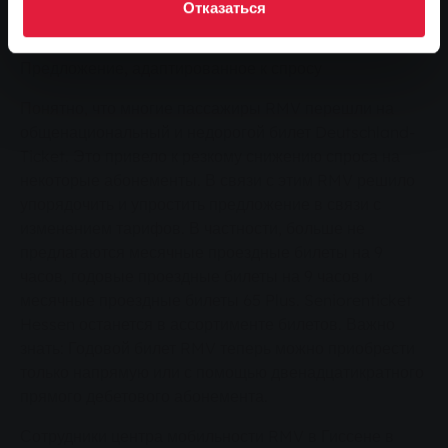
может предъявить Giessen Pass в дополнение к
Отказаться
Hessenpass mobil, заплатят 29,00 евро.
Предложение, адаптированное к спросу
Понятно, что многие пассажиры RMV перешли на
общенациональный и недорогой билет Deutschland-
Ticket. Это привело к резкому снижению спроса на
некоторые абонементы. В связи с этим RMV решило
упорядочить и упростить предложение в связи с
изменением тарифов. В частности, больше не
предлагаются месячные проездные билеты на 9
часов, годовые проездные билеты на 9 часов и
месячные проездные билеты 65 Plus. Seniorenticket
Hessen останется в ассортименте билетов. Важно
знать: Годовой билет RMV теперь можно приобрести
только напрямую или с помощью двенадцатикратного
прямого дебетового абонемента.
Сотрудники центра мобильности RMV в Гиссене в