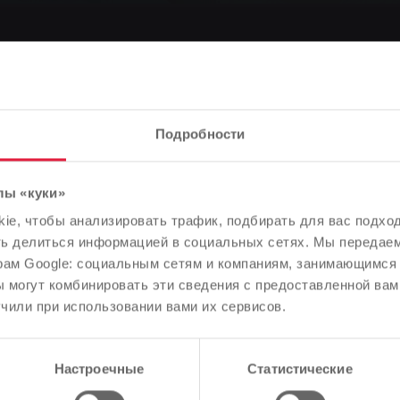
шими мальчиками" - 
ливых молодых футбол
Подробности
лы «куки»
Обратите внимание
e, чтобы анализировать трафик, подбирать для вас подход
В зависимости от языка вашего браузера мы заранее
ть делиться информацией в социальных сетях. Мы передае
определили язык сайта.
рам Google: социальным сетям и компаниям, занимающимся 
 могут комбинировать эти сведения с предоставленной вам
Правильно ли это, или вы хотите изменить язык?
чили при использовании вами их сервисов.
ми мальчиками" - SWG награждает талантливых молодых ф
Продолжить
Изменить
Настроечные
Статистические