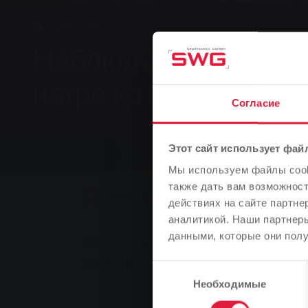
Группа, Новости
Наблюдая за "боль
награждает талант
Согласие
Этот сайт использует фай
Мы используем файлы cooki
также дать вам возможнос
Закладка
0
Рекомендуем
действиях на сайте партне
аналитикой. Наши партнеры
You are here:
данными, которые они полу
Главная страница
Наблюдая за "больши
05.09.2016
Выбор
Необходимые
согласия