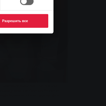
Разрешить все
) überreicht Rubar Koc (mit Ball und
Bundesligaspiel von Eintracht Frankfurt
eide Schwestern freuen sich mit dem