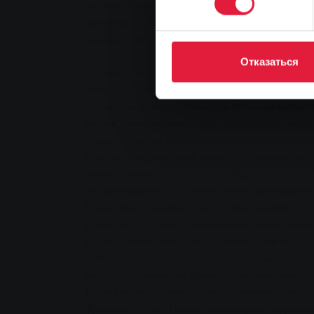
Увидеть Бундеслигу вживую и вблизи - вот что с
футболист. Он выиграл два бесплатных билета н
летнем футбольном лагере Stadtwerke Giessen.
Отказаться
Летний футбольный лагерь, организованный компани
этом году снова прошел успешно. 60 молодых футбо
сделали спортивную площадку в Польхайм-Гарбента
недели демонстрировали свои навыки игры с мячом. 
техника и, прежде всего, много веселья.
Один из юных участников теперь с нетерпением жде
своим талантом и мастерством победил всех остал
на соревнованиях. Stadtwerke Giessen награждает е
Бундеслиги - разумеется, на игру по его выбору.
Рубар присутствовал на церемонии вручения призов
двумя братьями и сестрами. Стефани Орлик из SWG
победителю спортивную сумку, футбольный мяч и д
между "Айнтрахтом" из Франкфурта и "Баварией" из
Рубар вместе со своей спутницей отправится на ст
Франкфурте. Там он сможет понаблюдать за профес