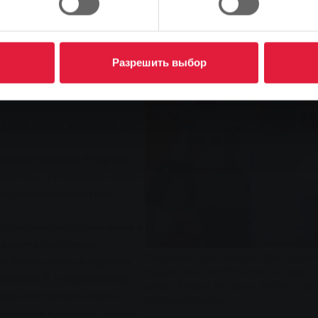
коро сможет сделать юный
а профессиональный матч в
Разрешить выбор
ей Stadtwerke Gießen (SWG), в
листов, полных энтузиазма,
йхе небезопасной и в течение
Девиз: тактика, командный дух,
т особого момента. Рубар Коч
ьных юных футболистов в лагере
го двумя билетами на матч
 в SWG вместе со своей мамой и
 вручила счастливому
Stephanie Orlik von den SWG (rechts
ва билета на матч Бундеслиги
Tickets) die Eintrittskarten für das 
 Мюнхена. В середине октября
gegen Bayern München. Mutter und b
адион Commerzbank Arena во
Nachwuchskicker.
сионалами и, возможно, сделать