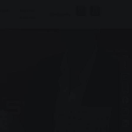
нная
Бани и
Компания
велнес