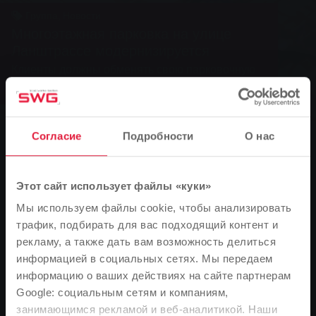
Группа, Новости
Многоэтажная парковка на улице
Ланштрассе модернизируется
Клиенты должны обменять свою парковочную
карту
Согласие
Подробности
О нас
0
You are here:
Главная страница
Этот сайт использует файлы «куки»
Мы используем файлы cookie, чтобы анализировать
Многоэтажная парковка на улице Ланштрассе
трафик, подбирать для вас подходящий контент и
модернизируется
рекламу, а также дать вам возможность делиться
13.12.2006
информацией в социальных сетях. Мы передаем
информацию о ваших действиях на сайте партнерам
Клиенты должны обменять свою парковочную карту
Google: социальным сетям и компаниям,
занимающимся рекламой и веб-аналитикой. Наши
Обратите внимание