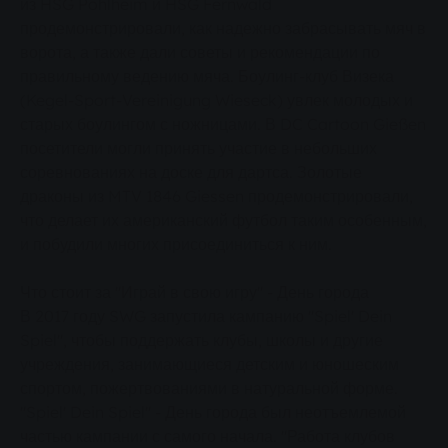
из HSG Pohlheim и HSG Fernwald
продемонстрировали, как надежно забрасывать мяч в
ворота, а также дали советы и рекомендации по
правильному ведению мяча. Боулинг-клуб Визека
(Kegel-Sport-Vereinigung Wieseck) увлек молодых и
старых боулингом с ножницами. В DC Cartoon Gießen
посетители могли принять участие в небольших
соревнованиях на доске для дартса. Золотые
драконы из MTV 1846 Giessen продемонстрировали,
что делает их американский футбол таким особенным,
и побудили многих присоединиться к ним.
Что стоит за "Играй в свою игру" - День города
В 2017 году SWG запустила кампанию "Spiel' Dein
Spiel", чтобы поддержать клубы, школы и другие
учреждения, занимающиеся детским и юношеским
спортом, пожертвованиями в натуральной форме.
"Spiel' Dein Spiel" - День города был неотъемлемой
частью кампании с самого начала. "Работа клубов