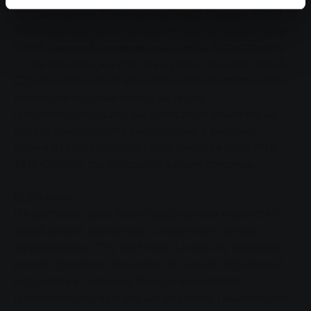
жонглировании. Руководитель курса Клаудия Шторк из
SWG вдохновляла многочисленных танцоров в воде
своей энергией во время аква-зумбы. Спасатели из
DLRG показали, как спасать из воды тонущих людей.
Служба спасения на воде DRK Wasserwacht Gießen
(Немецкий Красный Крест) наглядно
продемонстрировала, как происходит спасение на
воде, и предоставила информацию о дайвинге.
Одним из ярких событий стала круговая сетка MTV
1846 Giessen, где проходили жаркие поединки.
Все о мяче
На выставке также было представлено множество
видов спорта, связанных с мишенями и мячом.
Футболистки из TSV 1889 Klein-Linden e.V. поразили
своими трюками и показали, что самый популярный
вид спорта в Германии больше не является
доминирующей мужской дисциплиной. Гандболистки