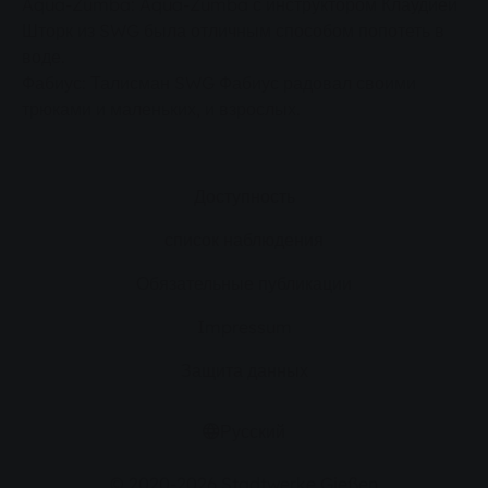
Aqua-Zumba: Aqua-Zumba с инструктором Клаудией
Шторк из SWG была отличным способом попотеть в
воде.
Фабиус: Талисман SWG Фабиус радовал своими
трюками и маленьких, и взрослых.
Доступность
список наблюдения
Обязательные публикации
Impressum
Защита данных
Русский
© 2020-2026 Stadtwerke Gießen