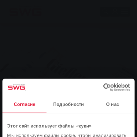
Skip to main content
Skip to page footer
Согласие
Подробности
О нас
Этот сайт использует файлы «куки»
Мы используем файлы cookie, чтобы анализировать