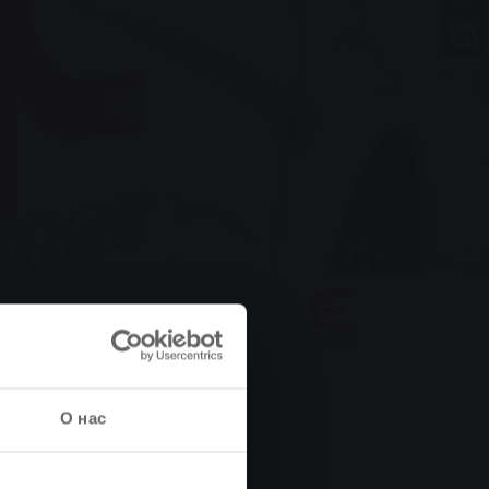
тоит знать
О нас