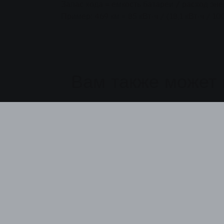
Запас хода = емкость батареи / расход энер
Пример: 469 км = 85 кВт-ч / (18,1 кВт-ч / 10
Вам также может 
Местный транспорт и
Ме
электронная мобильность
эл
Преимущества
С
настенной коробки
Удобство и безопасность.
Вс
Безопасная зарядка вашего
эл
электромобиля.
на
по