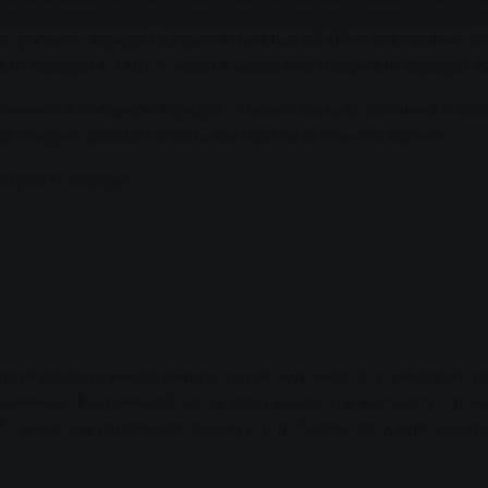
о уровень заряда батареи емкостью 85 кВт-ч составляет 20
ти зарядки 3,7 кВт и около 3 часов при мощности зарядки 22
оянной в процессе зарядки, а может быть ограничена в за
да следует рассматривать как приблизительную оценку.
ощность зарядки
елите емкость аккумулятора на расход энергии и умножьте п
начения. Фактический запас хода зависит, в частности, от 
 таких как отопление, радио и т. д.. Кроме того, для защи