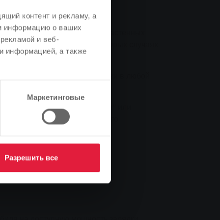
ящий контент и рекламу, а
м информацию о ваших
-40 кВт. С учетом мощности настенных
рекламой и веб-
ю от 3,7 до 11 кВт, а в некоторых случаях
и информацией, а также
 легко реализовать практически в любой
Маркетинговые
ии называемое "большим током" или
тствующего сечения от главного
Разрешить все
биля на доступную мощность зарядки.