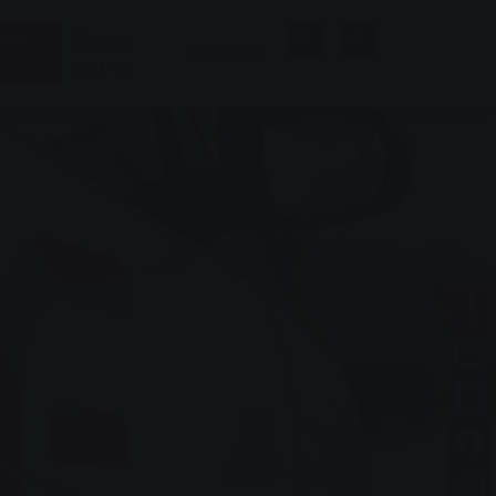
нная
Бани и
Компания
велнес