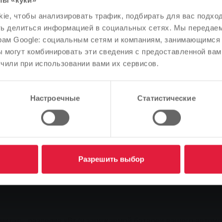
лы «куки»
Обратите внимание
e, чтобы анализировать трафик, подбирать для вас подход
В зависимости от языка вашего браузера мы заранее
ть делиться информацией в социальных сетях. Мы передае
но рассчитано на максимальную общую мощность около 20
определили язык сайта.
рам Google: социальным сетям и компаниям, занимающимся 
щее время, в домашних условиях возможна зарядка мощность
 могут комбинировать эти сведения с предоставленной вам
Правильно ли это, или вы хотите изменить язык?
чили при использовании вами их сервисов.
 так называемого однофазного подключения, которое можно
Продолжить
Изменить
Настроечные
Статистические
ходимо обеспечить трехфазное подключение (в простореч
ь в наличии или проложить новый 5-жильный кабель соотве
Разрешить выбор
читать, разделив кВт/ч заряжаемой батареи вашего автомо