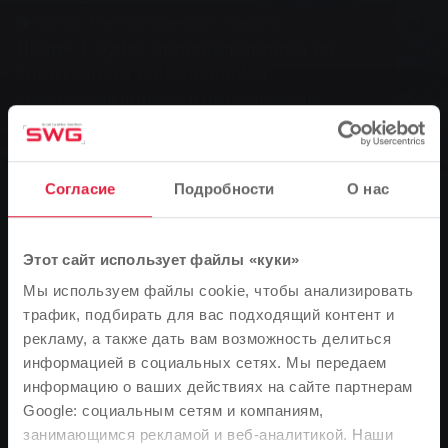
Группа, Местный транспорт, Новости
Линия 1 будет перенаправлена со
следующего понедельника
Рейнфельзер Штрассе в Лютцеллиндене
закрыта
Согласие
Подробности
О нас
0
You are here:
Главная страница
Этот сайт использует файлы «куки»
Мы используем файлы cookie, чтобы анализировать
Линия 1 будет перенаправлена со следующего
трафик, подбирать для вас подходящий контент и
понедельника
рекламу, а также дать вам возможность делиться
20.05.2009
информацией в социальных сетях. Мы передаем
информацию о ваших действиях на сайте партнерам
Рейнфельзер Штрассе в Лютцеллиндене закрыта
Google: социальным сетям и компаниям,
занимающимся рекламой и веб-аналитикой. Наши
Обратите внимание