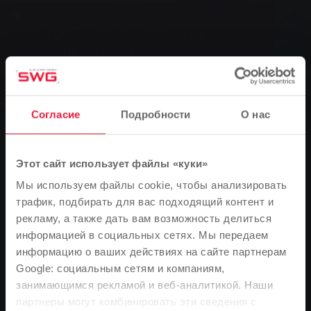
Группа, Новости
Лето 2005 года для открытых
бассейнов не состоялось
Коммунальные службы закрывают открытые
бассейны в Кляйнлиндене и Лютцеллиндене
Согласие
Подробности
О нас
0
Этот сайт использует файлы «куки»
You are here:
Главная страница
Мы используем файлы cookie, чтобы анализировать
трафик, подбирать для вас подходящий контент и
Лето 2005 года для открытых бассейнов не
рекламу, а также дать вам возможность делиться
состоялось
информацией в социальных сетях. Мы передаем
07.09.2005
информацию о ваших действиях на сайте партнерам
Google: социальным сетям и компаниям,
Коммунальные службы закрывают открытые
занимающимся рекламой и веб-аналитикой. Наши
Обратите внимание
бассейны в Кляйнлиндене и Лютцеллиндене
партнеры могут комбинировать эти сведения с