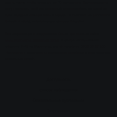
шесть часов, чтобы проехать до 50 километров. Велосипедисты
могут зарядить свой двухколесный электромобиль на одной из
трех зарядных станций SWG в городе - в Pohlheim, на Lahnstraße
Giessen и перед плавательным центром Ringallee.
Вся информация о предложении DriveE доступна на сайте
www.stadtwerke-giessen.de/DrivE,
в центре обслуживания
клиентов SWG на Марктплац или по телефону 0800 23 02 100
(бесплатно с немецкого стационарного телефона и всех немецких
.
мобильных сетей)
Доступность
список наблюдения
Обязательные публикации
Impressum