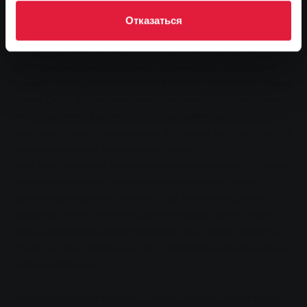
Зеленое электричество в Гиссене - дома и в скутере
Отказаться
DrivE сочетает в себе специальный тариф на электроэнергию и
выгодные условия при покупке электрического скутера от unu. С
этим тарифом клиенты получают исключительно безъядерное
"зеленое" электричество из Гиссена в своих собственных четырех
стенах. Около 40 процентов электроэнергии SWG вырабатывает
непосредственно в регионе, используя комбинированную
выработку тепла и электроэнергии. Остальная часть поступает от
сертифицированных гидроэлектростанций.
Улли Боос подытожил дополнительные преимущества: "В течение
двухлетнего контракта покупатели электроскутера платят
финансовому партнеру unu всего 91,63 евро в месяц и ноль
процентов. Скутер не требует дополнительных затрат, литий-
ионный аккумулятор входит в комплект, как и шлем стоимостью
99 евро, и даже специальные цвета обтекателя и сиденья можно
выбрать бесплатно".
Аккумулятор можно зарядить от любой бытовой розетки за пять-