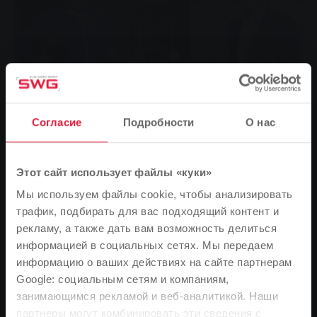
Согласие
Подробности
О нас
Этот сайт использует файлы «куки»
Мы используем файлы cookie, чтобы анализировать
Stephan Stingl (links) freut sich über zwei Tage ausgiebiges
трафик, подбирать для вас подходящий контент и
Probefahren auf dem Elektroroller der SWG. Ulli Boos, Leiter
Marketing bei den SWG übergab den Unu am Freitag.
рекламу, а также дать вам возможность делиться
Двухдневная тестовая поездка на инновационном
информацией в социальных сетях. Мы передаем
электрическом скутере от unu стала призом, который
информацию о ваших действиях на сайте партнерам
компания Stadtwerke Gießen (SWG) разыграла на своем стенде
Google: социальным сетям и компаниям,
перед открытым бассейном Ringallee в начале сентября. В
занимающимся рекламой и веб-аналитикой. Наши
Обратите внимание
прошлую пятницу победитель впервые прокатился по
партнеры могут комбинировать эти сведения с