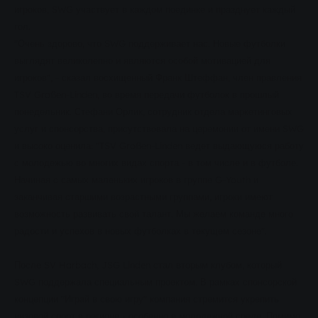
игроков, SWG участвует в каждом поединке и празднует каждый
гол.
"Очень здорово, что SWG поддерживает нас. Новые футболки
выглядят великолепно и являются особой мотивацией для
игроков", - сказал восхищенный Франк Штеффан, член правления
TSV Großen-Linden, во время передачи футболок в прошлый
понедельник. Стефани Орлик, сотрудник отдела маркетинговых
услуг и спонсорства, присутствовала на церемонии от имени SWG
и высоко оценила: "TSV Großen-Linden ведет выдающуюся работу
с молодежью во многих видах спорта - в том числе и в футболе.
Начиная с самых маленьких игроков в группе G-Youth и
заканчивая старшими возрастными группами, игроки имеют
возможность развивать свой талант. Мы желаем команде много
радости и успехов в новых футболках в текущем сезоне".
После SV Harbach, JSG Linden стал вторым клубом, который
SWG поддержала специальным проектом. В рамках спонсорской
концепции "Играй в свою игру" компания стремится укрепить
низовой спорт в регионе - особенно в молодежной среде. Помимо