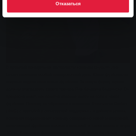
Отказаться
В прошлый понедельник футболисты команды D-youth JSG
Linden пережили особый тренировочный день. Юные футболисты
впервые надели свои новые футболки. За новую форму игроки
должны благодарить своего тренера Яна-Хендрика Будзински. Он
прекрасно знает, как приятно впервые выйти на поле в новой
футболке. Поэтому он обратился в компанию Stadtwerke Gießen
(SWG) с просьбой о спонсорской поддержке - и добился успеха.
Компания поддерживает команду совершенно новой экипировкой,
включающей футболки игроков и вратарей, а также шорты и гетры
JOMA. Благодаря флокированию на груди белых футболок