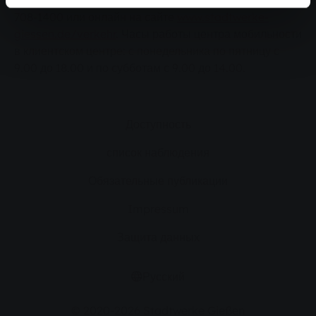
Stadtwerke Gießen на Марктплац, по телефону 0641
708-1400 или онлайн на сайте
www.stadtwerke-
giessen.de/verkehr
. Часы работы центра мобильности
в клиентском центре: с понедельника по пятницу с
9.00 до 18.00 и по субботам с 9.00 до 14.00.
Доступность
список наблюдения
Обязательные публикации
Impressum
Защита данных
Русский
© 2020-2026 Stadtwerke Gießen