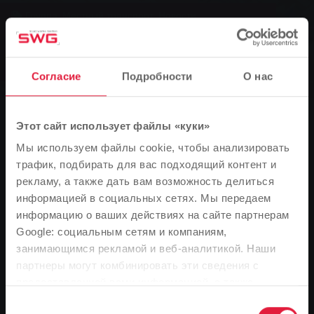
Группа, Местный транспорт, Новости
Изменены маршруты для автобусов
800, 801 и 802 и ночного автобуса
Venus
Согласие
Подробности
О нас
0
Этот сайт использует файлы «куки»
Мы используем файлы cookie, чтобы анализировать
You are here:
Главная страница
трафик, подбирать для вас подходящий контент и
рекламу, а также дать вам возможность делиться
Изменены маршруты для автобусов 800, 801 и 802 и
информацией в социальных сетях. Мы передаем
ночного автобуса Venus
информацию о ваших действиях на сайте партнерам
11.06.2015
Google: социальным сетям и компаниям,
занимающимся рекламой и веб-аналитикой. Наши
Обратите внимание
С понедельника, 15 июня, автобусы маршрутов 800,
партнеры могут комбинировать эти сведения с
801 и 802, а также ночного автобусного маршрута
В зависимости от языка вашего браузера мы
предоставленной вами информацией, а также
Venus будут снова ходить в обоих направлениях
заранее определили язык сайта.
данными, которые они получили при использовании
Выбор
через остановку Westschule на улице Paul-Schneider-