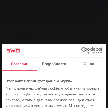
Группа, Местный транспорт, Новости
Изменения для линий 10 и 13 и для
ночного автобуса Saturn
0
You are here:
Главная страница
Изменения для линий 10 и 13 и для ночного автобуса
Согласие
Подробности
О нас
Saturn
17.05.2017
Этот сайт использует файлы «куки»
С понедельника, 22 мая, улица Шубертштрассе между Роберт-
Мы используем файлы cookie, чтобы анализировать
Зоммер-штрассе и Аульвег в Гиссене будет закрыта для
трафик, подбирать для вас подходящий контент и
движения. Причиной этого являются работы по
рекламу, а также дать вам возможность делиться
строительству канализации, которые продлятся до пятницы, 9
информацией в социальных сетях. Мы передаем
июня. В это время автобусы линий 10 и 13, а также ночной