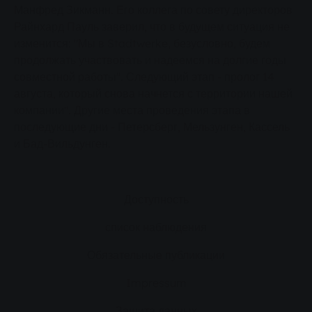
Манфред Зикманн. Его коллега по совету директоров
Райнхард Пауль заверил, что в будущем ситуация не
изменится: "Мы в Stadtwerke, безусловно, будем
продолжать участвовать и надеемся на долгие годы
совместной работы". Следующий этап - пролог 14
августа, который снова начнется с территории нашей
компании". Другие места проведения этапа в
последующие дни - Петерсберг, Мельзунген, Кассель
и Бад-Вильдунген.
Доступность
список наблюдения
Обязательные публикации
Impressum
Защита данных