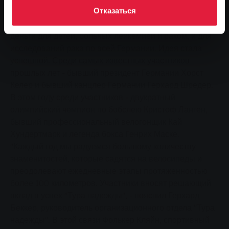
Ламперт, врач из Гиссена, запустил
Отказаться
благотворительный пробег в 1983 году, чтобы собрать
деньги для детей, больных лейкемией и раком, и для
исследований рака по всей Германии. Идея стала
успешной. Среди самых известных участников
прошлых лет - бывший президент Германии Хорст
Келер и бывший канцлер Германии Герхард Шредер.
В этом году среди участников - двукратный
олимпийский чемпион по бобслею Кристоф Ланген,
бывший профессиональный велогонщик Кай
Хундертмарк и легенда бокса Генрих Маске.
"Каждый год мы радуемся большому количеству
знаменитостей, которые садятся на велосипеды и
преодолевают ежедневные этапы протяженностью
более 100 километров. Участники вносят решающий
вклад в успех "Тура надежды", - пояснил Герхард
Беккер, руководитель организационного отдела "Тура
надежды". В этой связи Фолькер Кляйн, спортивный