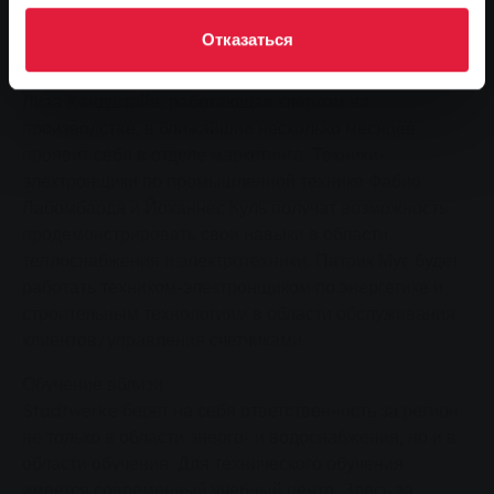
предложить всем четырем кандидатам работу на
Отказаться
ближайшие двенадцать месяцев, несмотря на
сложные времена на рынке труда в настоящее время.
Лиза Хандштайн, работающая клерком на
производстве, в ближайшие несколько месяцев
проявит себя в отделе маркетинга. Техники-
электронщики по промышленной технике Фабио
Лабомбарда и Йоханнес Куль получат возможность
продемонстрировать свои навыки в области
теплоснабжения и электротехники. Патрик Мус будет
работать техником-электронщиком по энергетике и
строительным технологиям в области обслуживания
клиентов/управления счетчиками.
Обучение вблизи
Stadtwerke берет на себя ответственность за регион
не только в области энерго- и водоснабжения, но и в
области обучения. Для технического обучения
имеется современный учебный центр. Здесь за