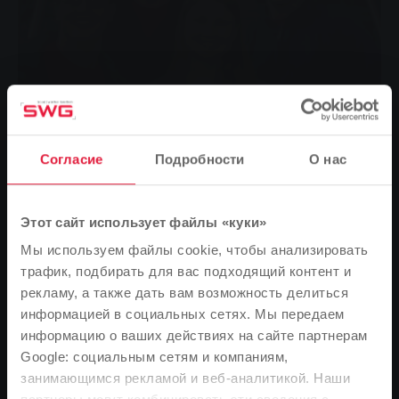
Согласие
Подробности
О нас
Этот сайт использует файлы «куки»
Мы используем файлы cookie, чтобы анализировать
Четыре стажера компании Stadtwerke Gießen AG
трафик, подбирать для вас подходящий контент и
(SWG) сдали выпускные экзамены и были выпущены
рекламу, а также дать вам возможность делиться
в мир труда на торжественной церемонии. Четырех
информацией в социальных сетях. Мы передаем
кандидатов на прохождение производственно-
информацию о ваших действиях на сайте партнерам
технического и коммерческого обучения поздравил
Google: социальным сетям и компаниям,
Ханс-Юрген Шульц, руководитель отдела кадров
занимающимся рекламой и веб-аналитикой. Наши
Обратите внимание
SWG.