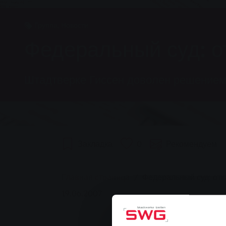
Группа, Новости
Федеральный суд: о
Штадтверке Гиссен доволен решением
Закладка
0
Рекомендуем
You are here:
Главная страница
Федеральный суд: отк
19.06.2007