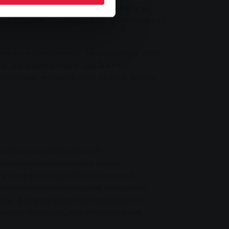
 SWG, отвечающая в этой должности за
ен. Поэтому сейчас мы еще раз свяжемся с
олитике прекратятся. "Независимый отчет
в при установлении цен. В отчете
 означает, что наша цена на газ в любом
ля конечных потребителей
инирующего положения на рынке.
газа не являются обязательными и,
ют потребителям вообще не оплачивать
тов. В другом варианте потребителям
одлежала последующему истребованию.