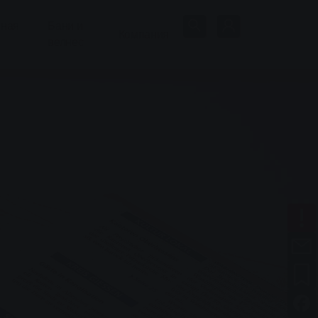
нная
Бани и
Компания
велнес