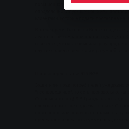
повышенная цена на газ является дешевой 
определение отпускных цен SWG, подтверж
клиентами, которые подали протест на наши
В то же время Гисслер и Веллер надеются,
аудиторской компании подтверждает, что S
говорится, что мы повысили цену продажи г
случае является дешевой и разумной в со
Предыстория статьи 315 BGB
Защитники прав потребителей уже давно о
"несправедливо", то есть произвольно, к
Основываясь на § 315 Гражданского кодекс
следовательно, не подлежат оплате. С по
повышение или оплачивать только старую ц
предлагается оплатить сумму счета, вклю