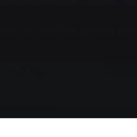
тказ в возбуждении де
, принятым в отношении раздела 315
аз в возбуждении дела