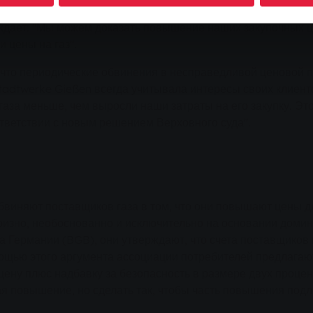
и разумной". Ина Веллер, руководитель отдела маркетинга
дает: "Мы можем доказать повышение наших закупочных ц
 цены на газ".
 что периодические обвинения в несправедливой ценовой п
tadtwerke Gießen всегда учитывала интересы своих клиенто
аза меньше, чем выросли наши затраты на его закупку. Это
ответствии с новым решением Верховного суда".
бвиняют поставщиков газа в том, что они повышают цены д
апризно, необоснованно и исключительно на основании дом
а Германии (BGB), они утверждают, что счета поставщиков 
мощью этого аргумента ассоциации потребителей предлага
ену плюс надбавку за безопасность в размере двух процен
чая повышение, но сделать так, чтобы часть повышения п