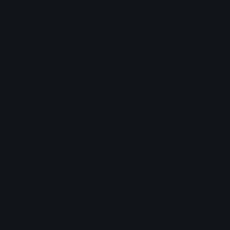
материнской компании Stadtwerke Gießen AG и
бывших дочерних предприятий Heizkraftwerk Gießen
GmbH, MIT.BUS GmbH и Elektrizitätswerk
Hammermühle (EWH) Versorgungs GmbH с 2006
года входит недавно созданное сетевое дочернее
предприятие Mittelhessen Netz GmbH (MIT.N GmbH),
составляет 1,4 миллиона евро.
Присвоение прибыли
Как и в предыдущем году, 1,0 млн евро из
распределяемой прибыли SWG в размере 1 133 513,66
евро будет выплачено в качестве дивидендов городу
Гиссен как единственному акционеру SWG. Д-р
Фолькер Кёльб, председатель Наблюдательного
совета SWG, выразил радость: "Это означает, что
деньги остаются в регионе и приносят пользу его
жителям". 100 000 евро будут направлены в
нераспределенную прибыль, а оставшиеся 33 513,66