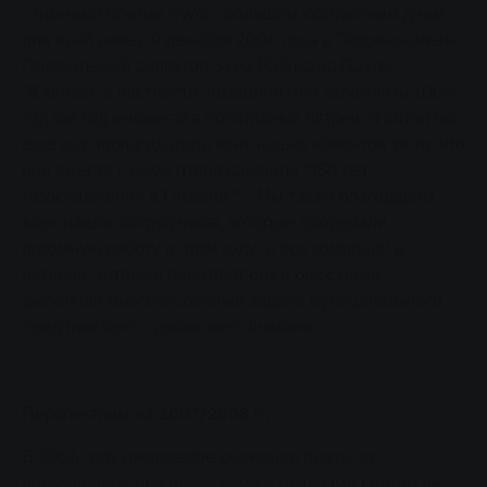
"Зимними огнями SWG", большим юбилейным днем
для всей семьи 9 декабря 2006 года в Гессенхаллене.
Генеральный директор SWG Райнхард Пауль:
"Юбилей, в частности, позволил мне запомнить 2006
год как год множества позитивных встреч. Я хотел бы
еще раз поблагодарить всех наших клиентов за то, что
они вместе с нами отпраздновали "150 лет
газоснабжения в Гиссене"". "Мы также благодарим
всех наших сотрудников, которые проделали
огромную работу в этом году, и все компании в
регионе, которые работают бок о бок с нами,
выполняя многочисленные задачи муниципального
предприятия", - добавляет Зикманн.
Перспективы на 2007/2008 гг.
В 2006 году ожидаемое снижение платы за
пользование электрическими и газовыми сетями не