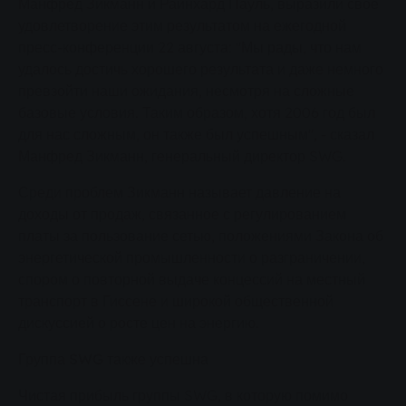
Манфред Зикманн и Райнхард Пауль, выразили свое
удовлетворение этим результатом на ежегодной
пресс-конференции 22 августа: "Мы рады, что нам
удалось достичь хорошего результата и даже немного
превзойти наши ожидания, несмотря на сложные
базовые условия. Таким образом, хотя 2006 год был
для нас сложным, он также был успешным", - сказал
Манфред Зикманн, генеральный директор SWG.
Среди проблем Зикманн называет давление на
доходы от продаж, связанное с регулированием
платы за пользование сетью, положениями Закона об
энергетической промышленности о разграничении,
спором о повторной выдаче концессий на местный
транспорт в Гиссене и широкой общественной
дискуссией о росте цен на энергию.
Группа SWG также успешна
Чистая прибыль группы SWG, в которую помимо