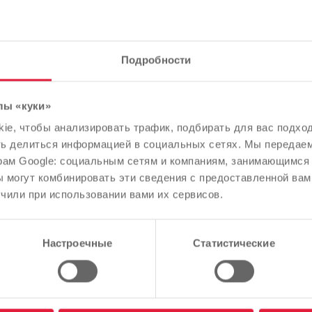
Подробности
 в совете директоров 
лы «куки»
Обратите внимание
e, чтобы анализировать трафик, подбирать для вас подход
В зависимости от языка вашего браузера мы заранее
ть делиться информацией в социальных сетях. Мы передае
определили язык сайта.
рам Google: социальным сетям и компаниям, занимающимся 
 могут комбинировать эти сведения с предоставленной вам
Правильно ли это, или вы хотите изменить язык?
чили при использовании вами их сервисов.
Продолжить
Изменить
 совете директоров LDEW
Настроечные
Статистические