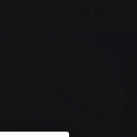
нная
Бани и
Компания
велнес