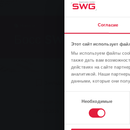
Согласие
Новости
Босс SWG остается
Этот сайт использует фай
Мы используем файлы cooki
также дать вам возможнос
действиях на сайте партне
аналитикой. Наши партнеры
данными, которые они полу
Закладка
0
Рекомендуем
Выбор
You are here:
Главная страница
Босс SWG остается в
Необходимые
согласия
09.05.2018