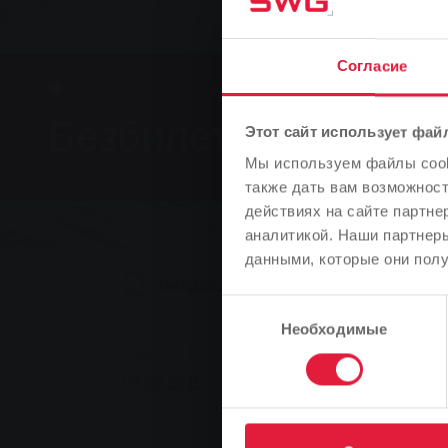
Согласие
Группа, Местный транспорт, Новости
Безбилетный проезд
Этот сайт использует фай
Мы используем файлы cooki
также дать вам возможнос
действиях на сайте партне
аналитикой. Наши партнеры
данными, которые они полу
Закладка
0
Рекомендуем
Выбор
Необходимые
согласия
You are here:
Главная страница
Безбилетный проезд о
03.08.2015