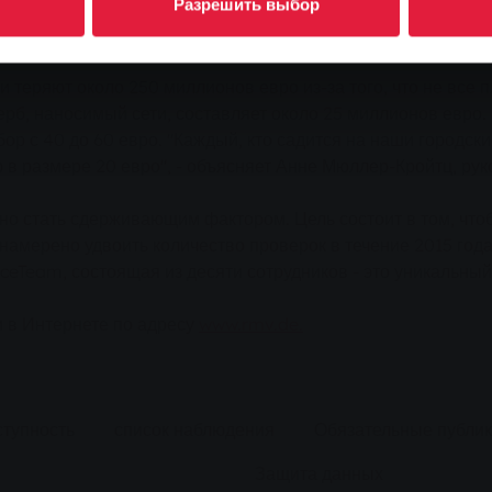
Разрешить выбор
 в общественном транспорте, обслуживаемом Рейн-Майнс
езбилетников вырастет с 40 до 60 евро.
теряют около 250 миллионов евро из-за того, что не все п
ерб, наносимый сети, составляет около 25 миллионов евро
 с 40 до 60 евро. "Каждый, кто садится на наши городски
в размере 20 евро", - объясняет Анне Мюллер-Кройтц, рук
 стать сдерживающим фактором. Цель состоит в том, чтоб
 намерено удвоить количество проверок в течение 2015 го
ceTeam, состоящая из десяти сотрудников - это уникальны
 в Интернете по адресу
www.rmv.de.
ступность
список наблюдения
Обязательные публи
Защита данных