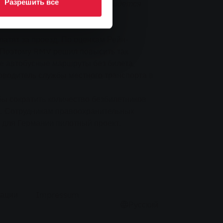
Разрешить все
ким федеральным советом, придется
латят за проезд. По оценкам Рейн-
. Поэтому RMV решил повысить так
е автобусные маршруты без билета,
оводитель службы местного транспорта в
ы сократить количество безбилетников
да. Сотрудникам правоохранительных
й для Германии пилотный проект.
кации
Impressum
Русский