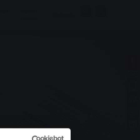
нная
Бани и
Компания
велнес