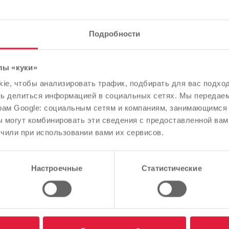
Подробности
 один раз: 60 евро
лы «куки»
Обратите внимание
e, чтобы анализировать трафик, подбирать для вас подход
В зависимости от языка вашего браузера мы заранее
ть делиться информацией в социальных сетях. Мы передае
определили язык сайта.
рам Google: социальным сетям и компаниям, занимающимся 
 могут комбинировать эти сведения с предоставленной вам
Правильно ли это, или вы хотите изменить язык?
чили при использовании вами их сервисов.
Продолжить
Изменить
Настроечные
Статистические
дин раз: 60 евро