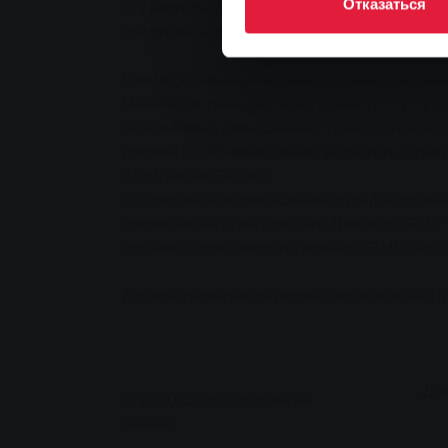
Отказаться
С 1 августа тем, кто ездит без билета
поглубже залезть в карман. Штраф для б
Ежегодно немецкие транспортные компании 
Майнского транспортного союза (RMV), ущ
называемый повышенный транспортный сбор
должен будет немедленно заплатить штраф 
Stadtwerke Gießen.
50-процентное повышение штрафа призвано
примерно на один процент. Для этого RMV
органов будет помогать команда RMV Servi
Дополнительную информацию можно найти
До
© 2020-2026 Stadtwerke
Gießen