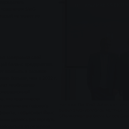
едседатель
а правления SWG
оторый не может не
но завершила свой
ущий баланс предприятия,
ет прибыль в размере
евро больше, чем в 2022 г.
ьтат необходимо
 операционной
о, что практически
Von links: Der SWG-Aufsichtsratsvor
ое увеличение годового
beiden SWG-Vorstände Matthias Fun
ффекта, - объясняет Йенс
Öffentlichkeit die Bilanz für das Ges
нии удалось расторгнуть
ободиться от резервов,