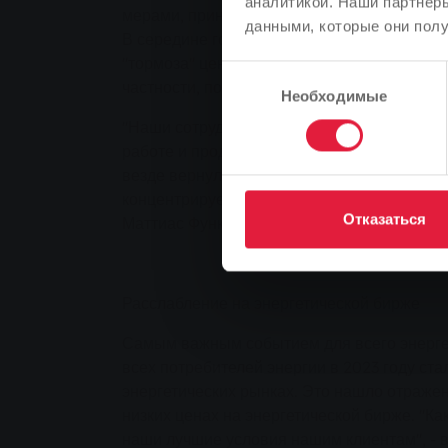
аналитикой. Наши партнеры
мерами, принятыми политиками для снижен
данными, которые они полу
В середине года НДС был поднят до обычно
"тормоза" цен на энергоносители закончило
Выбор
частности, потребовало больших усилий.
Необходимые
согласия
"Наши сотрудники делали все это в дополн
работе и продолжают делать это до сих пор
везде вернулись к нормальной работе. В т
концентрируем свои усилия на предстоящих
Отказаться
Маттиас Функ.
Расслабление на энергетической бирже
Самым важным событием для всего энергет
всех потребителей энергии в 2023 году ста
энергетических рынках. Это нашло отражен
низких ценах на энергетической бирже. "К
наши лучшие условия нашим клиентам", - 