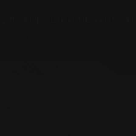
дин хороший результат
билась приятных результатов в 2023 фина
 миллиона евро.
н хороший результат