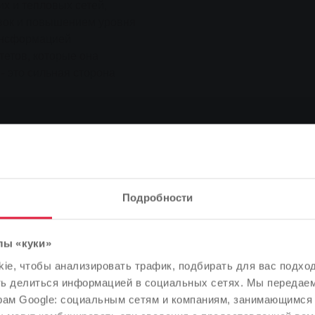
х и тепловых сетей,
вок и повышением уровня
ансформацией
тетов, которые она
- это сильная сторона
ор, объясняет основную
ьдо от реальной
Подробности
й преданной команды
 Я хотел бы
 от имени своих коллег
лы «куки»
Обратите внимание
 всегда можете
e, чтобы анализировать трафик, подбирать для вас подход
ть делу и обширный,
В зависимости от языка вашего браузера мы заранее
ть делиться информацией в социальных сетях. Мы передае
ы правления привели
определили язык сайта.
рам Google: социальным сетям и компаниям, занимающимся 
 приложить SWG в связи с