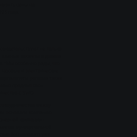
низить цены на
023 года.
 свидетельствуют не только
 важные проекты и довела
. "Мы особенно рады, что
а газовые и электрические
ниципалитеты региона также
авно продлил свои
ичество с SWG.
сотрудничества между
еры основали компанию
очерней компании -
бъектах муниципальной
тью 360 киловатт уже