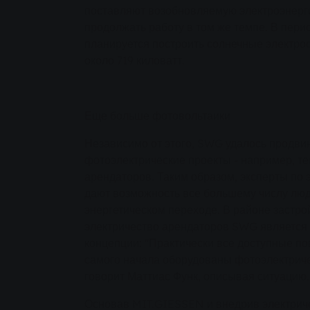
поставляют возобновляемую электроэнерг
продолжать работу в том же темпе. В перио
планируется построить солнечные электр
около 719 киловатт.
Еще больше фотовольтаики
Независимо от этого, SWG удалось продви
фотоэлектрические проекты - например, те
арендаторов. Таким образом, эксперты по 
дают возможность все большему числу люд
энергетическом переходе. В районе застр
электричество арендаторов SWG является
концепции: "Практически все доступные по
самого начала оборудованы фотоэлектриче
говорит Маттиас Функ, описывая ситуацию.
Основав MIT.GIESSEN и внедрив электриче