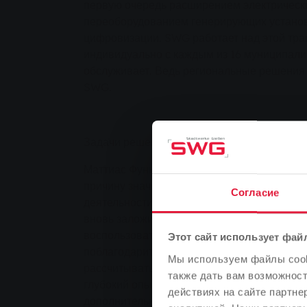
первую очередь расширением электрически
переоборудованием генерирующих устано
цифровизации. SWG работает над этой тр
индивидуально с каждым из 16 муниципали
обслуживает. Ведь региональные решения 
SWG.
Задачи решены
Маттиас Функ, главный технический директ
причину значительного положительного сал
Согласие
деятельности SWG: "Упорная работа наше
вновь заложила основу для нашего успеха.
воспользоваться этой возможностью, чтобы
Этот сайт использует фай
поблагодарить всех наших сотрудников. Вы
Мы используем файлы cooki
рассчитывать на их неустанную преданнос
также дать вам возможнос
глубокий опыт". В качестве примера член
действиях на сайте партне
дополнительные усилия, которые пришлось