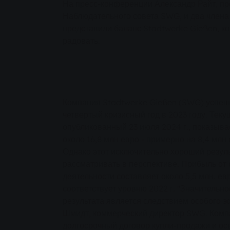
На пресс-конференции Александр Райт, пр
Наблюдательного совета SWG, и два член
представили баланс Stadtwerke Gießen, к
радовать.
Компания Stadtwerke Gießen (SWG) успеш
четвертый кризисный год в 2023 году. Тек
опубликованный 23 июля 2024 г., показыва
около 16,8 млн евро - примерно на 8,4 млн 
Однако этот исключительно хороший резул
рассматривать в перспективе. Прибыль от
деятельности составляет около 5,5 млн. евр
соответствует уровню 2022 г. "Значительн
результата является следствием особого э
Шмидт, коммерческий директор SWG. Компа
долгосрочный договор купли-продажи и осв