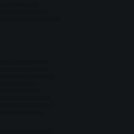
ию. Планируется
д с 2024 по 2028 год
останции общей мощностью
нуть и другие важные
му электричества для
энергетике с Ланштрассе
ей участвовать в
ойки Философенхёэ
 неотъемлемой частью
верхности крыш здесь с
скими модулями", -
ство для арендаторов,