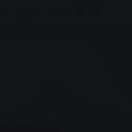
нная
Бани и
Компания
велнес