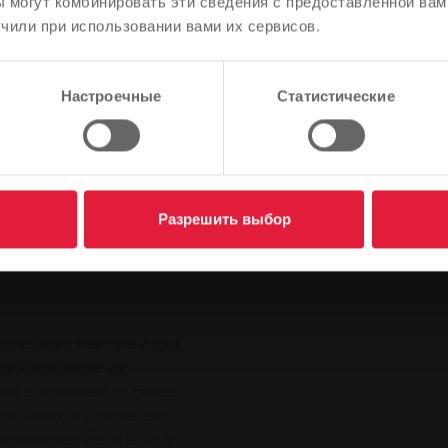
 могут комбинировать эти сведения с предоставленной вам
ия цен на энергоносители.
Правильно ли это, или вы хотите изменить язык?
чили при использовании вами их сервисов.
й ставки, а действие
сь. Последнее, в
Продолжить
Изменить
Настроечные
Статистические
ение к своей повседневной
, поскольку мы еще не
о же время мы
 задачах", - резюмирует
Разрешить выбор
ического сектора и для
ло успокоение на
ие в значительно более
ак обычно, мы передали
вспоминает Йенс Шмидт.