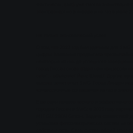
Фактически, SWG уже смогла значительно с
электроэнергию в январе и на газ в июле 2
Не только экономический успех
О том, что 2023 год был удачным для SWG,
цифры. Компания продвигала чрезвычайно
некоторые из них до успешного завершения
город Гиссен снова отдал нам концессии н
сети", - объясняет Йенс Шмидт. Другие му
высоко ценят опыт SWG. Город Линден нед
концессионные соглашения на газ и электр
Еще один пример тесного и эффективного 
городом Гиссен и SWG: в 2023 году партн
MIT.GIESSEN GmbH. Задача совместной д
установка фотоэлектрических систем на о
собственности. Семь систем общей мощнос