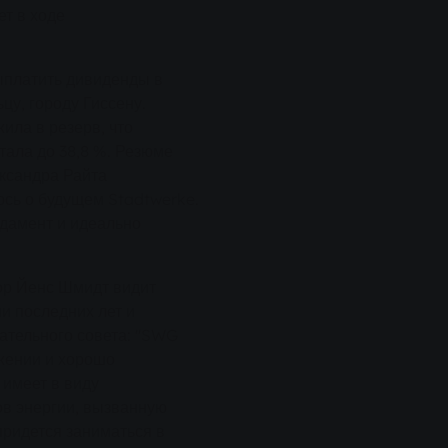
ет в ходе
платить дивиденды в
цу, городу Гиссену.
ла в резерв, что
ала до 38,8 %. Резюме
ксандра Райта
юсь о будущем Stadtwerke.
дамент и идеально
ор Йенс Шмидт видит
и последних лет и
ательного совета: "SWG
жении и хорошо
 имеет в виду
в энергии, вызванную
придется заниматься в