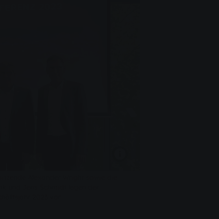
sitzende Alexander Wright sowie die
k und Jens Schmidt legen der
chäftsjahr 2023 vor.