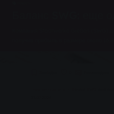
Новости
Баланс SWG: еще о
Компания Stadtwerke Gießen (SWG) до
получив прибыль в размере около 16,8
Закладка
0
Рекомендуем
You are here:
Главная страница
Баланс SWG: еще оди
23.07.2024