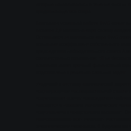
которые накапливались в течение многих л
продолжающегося спора.
Благодаря успешной работе SWG может вы
размере 2,8 миллиона евро своему владель
Оставшиеся 14 миллионов евро SWG отложи
повышает коэффициент собственного капит
председателя наблюдательного совета Але
соответственно позитивное: "Я не беспоко
Компания имеет прочный финансовый фун
подготовлена к решению сложных задач".
Уходящий в отставку коммерческий директ
подтверждение последовательной стратеги
подчеркивает оценку председателя наблюд
находится в хорошем экономическом поло
подготовлена к предстоящим вызовам". Он
трансформацию всех немецких поставщико
энергетическим переходом. В будущем им 