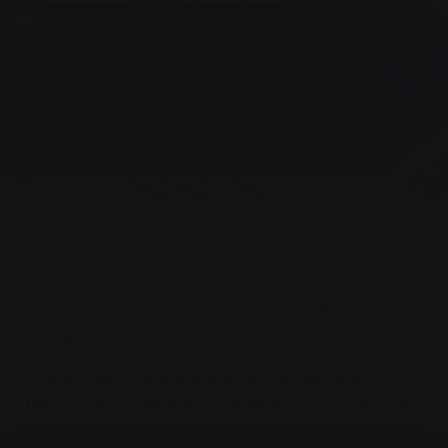
Новости
Автобусы должны быть
перенаправлены
В связи с ремонтными работами на
Людвигштрассе придется перенаправить
автобусы. Проезжая часть будет закрыта от
Людвигсплац до перекрестка Людвигштрассе/
Бисмаркштрассе.
0
You are here:
Главная страница
Автобусы должны быть перенаправлены
03.11.2022
В связи с масштабными ремонтными работами на
Людвигштрассе некоторые автобусы будут следовать
по другому маршруту.