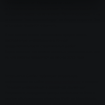
"Johanneskirche". Однако они не смогут
останавливаться на остановке "Фридрихштрассе" на
Фридрихштрассе, на остановке "Рентгенштрассе" и на
остановке "Уни-Хауптгебауде" на Людвигштрассе. Эти
остановки придется отменить.
В настоящее время невозможно предоставить
достоверную информацию о точной
продолжительности строительных работ.
Единственное, что можно сказать с уверенностью, это
то, что работы продлятся до весны 2023 года.
Stadtwerke Gießen публикует актуальную
информацию на сайте
www.swg-verkehr.de
в разделе
"Текущая информация о дорожном движении".
Разумеется, сотрудники центра мобильности RMV в
центре обслуживания клиентов SWG на Марктплатц
также будут рады помочь с понедельника по пятницу с