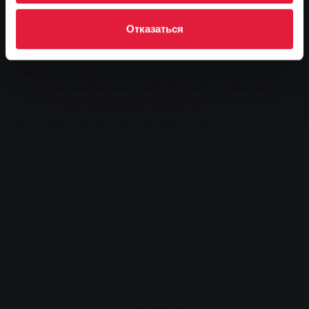
перекрестка с Кронценборнер Вег.
Отказаться
Информация о расписании
Пассажиры всегда могут получить актуальную
информацию об изменениях в расписании по
телефону службы SWG 0641 708-1400, в Интернете
на сайте
www.stadtwerke-giessen.de
или
непосредственно в центре мобильности в
infoZentrum на рыночной площади Гиссена. Часы
работы центра мобильности: с понедельника по
пятницу с 9.00 до 18.00 и по субботам с 9.00 до 14.00.
Доступность
список наблюдения
Обязательные публикации