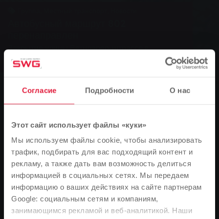
Группа, Местный транспорт, Новости
Автобусный маршрут 802
перенаправлен
Закрытие улицы Ветцларер-штрассе в
Крофдорф-Глейберге
Согласие
Подробности
О нас
0
You are here:
Главная страница
Этот сайт использует файлы «куки»
Автобусный маршрут 802 перенаправлен
Мы используем файлы cookie, чтобы анализировать
трафик, подбирать для вас подходящий контент и
10.09.2010
рекламу, а также дать вам возможность делиться
Закрытие улицы Ветцларер-штрассе в Крофдорф-
информацией в социальных сетях. Мы передаем
Глейберге
информацию о ваших действиях на сайте партнерам
Google: социальным сетям и компаниям,
занимающимся рекламой и веб-аналитикой. Наши
Обратите внимание