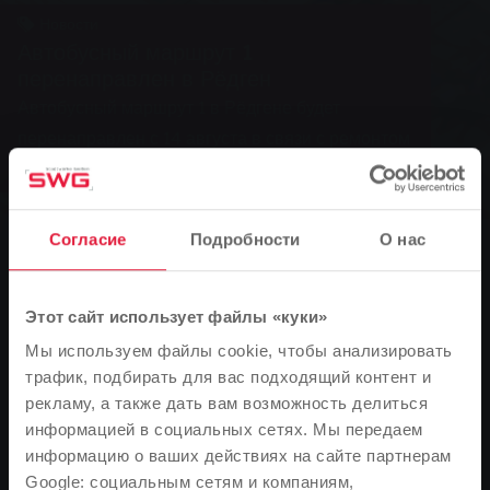
Новости
Автобусный маршрут 1
перенаправлен в Рёдген
Автобусный маршрут 1 в Рёдгене будет
перенаправлен с 14 августа в связи с ремонтом
канализации.
Согласие
Подробности
О нас
0
You are here:
Главная страница
Этот сайт использует файлы «куки»
Автобусный маршрут 1 перенаправлен в Рёдген
Мы используем файлы cookie, чтобы анализировать
10.08.2023
трафик, подбирать для вас подходящий контент и
рекламу, а также дать вам возможность делиться
С 14 августа автобусный маршрут 1 в районе Рёдген в
информацией в социальных сетях. Мы передаем
Гиссене будет изменен из-за работ по ремонту
информацию о ваших действиях на сайте партнерам
канализации.
Google: социальным сетям и компаниям,