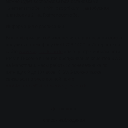
можно будет воспользоваться остановками
"Siemensstraße" и "Philosophikum" (автобусная
платформа 2) на Rathenaustraße.
Информация о расписании
Всю информацию об изменениях в расписании можно
получить по телефону 0641 708-1400, в Интернете на
сайте
www.swg-verkehr.de
или в центре мобильности
RMV в Гиссене в центре обслуживания клиентов SWG
на Марктплац. Часы работы: с понедельника по
пятницу с 9 до 18 часов. С SWG можно также
связаться по электронной почте:
mobizentrale@stadtwerke-giessen.de
.
Доступность
список наблюдения