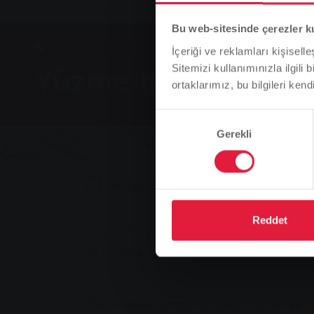
Bu web-sitesinde çerezler k
Banyolar, Grup, Haberler
İçeriği ve reklamları kişisell
Yüzme havuzunda e
Sitemizi kullanımınızla ilgili 
ortaklarımız, bu bilgileri kendi
Onay
Gerekli
Seçimi
Yer imi
0
Tavsiye Et
Reddet
You are here:
Ana Sayfa
Yüzme havuzunda ejderha bot
05.06.2014
Önümüzdeki Cumartesi günü Stadtwerke Gieß