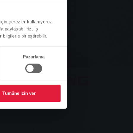
için çerezler kullanıyoruz.
a paylaşabiliriz. İş
ilgilerle birleştirebilir.
Pazarlama
Tümüne izin ver
lk Giessen Açık Havuz Kupasında zafer için