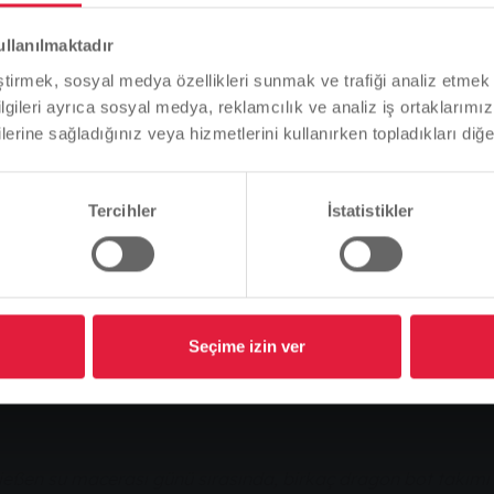
Lütfen dikkat
ullanılmaktadır
Tarayıcı dilinize bağlı olarak, web sitesinin dilini önceden
eştirmek, sosyal medya özellikleri sunmak ve trafiği analiz etmek 
tanımladık.
jderha botu yarışı
bilgileri ayrıca sosyal medya, reklamcılık ve analiz iş ortaklarımızl
lerine sağladığınız veya hizmetlerini kullanırken topladıkları diğer b
Bu doğru mu, yoksa dili değiştirmek mi istersiniz?
Tercihler
İstatistikler
Devam et
Değişim
Seçime izin ver
u yarışı
en su macerası günü sırasında, birkaç dragon bot takımı i