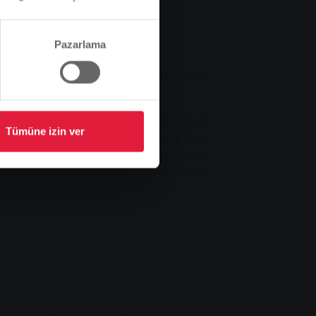
Pazarlama
rifesi, Yılbaşı Arifesi ve Yılbaşı Günü
i otobüs seferleri bu gün saat 17:00'de iptal
Tümüne izin ver
e otobüsleri Pazar ve resmi tatil tarifesine
ir. Yılbaşı gecesinden yılbaşı gününe kadar
 saatleri arasında özel bir zaman çizelgesi
eferi düzenlenmektedir.
Klein-Linden, Allendorf, Lützellinden ve