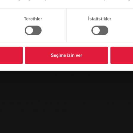
Bu doğru mu, yoksa dili değiştirmek mi istersiniz?
Tercihler
İstatistikler
Devam et
Değişim
erke Gießen AG'nin (SWG) yerel ulaşım departmanı için Noel A
zelgesi hazırlamanın tam zamanı.
Pazar ve resmi tatil tarifesine göre çalışacak. Ancak, şehir iç
Seçime izin ver
esmi tatil tarifesine göre çalışacaktır. Yılbaşı gecesi, belediy
kadar çalışacak ve daha sonra SWG tesislerine geri dönecekt
dlandırılan bir hizmet oluşturmuştur. Bu gece 01:00 ile 04:00
eim belediyesi içinde her 60 dakikada bir üç gece otobüsü s
 Sandkauter Weg, Ohlebergsweg, Aulweg, Frankfurter Straße, 
erliner Platz'a geri dönmektedir.