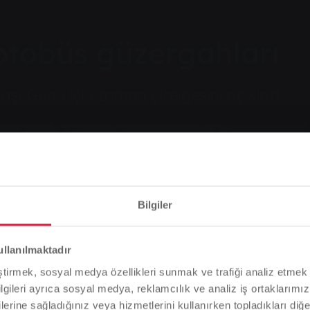
 otobüs güzergahları
başı Günü için zaman çizelgesini açıkladı
Bilgiler
zergahları
Lütfen dikkat
ullanılmaktadır
Tarayıcı dilinize bağlı olarak, web sitesinin dilini önceden
eştirmek, sosyal medya özellikleri sunmak ve trafiği analiz etmek 
tanımladık.
bilgileri ayrıca sosyal medya, reklamcılık ve analiz iş ortaklarımızl
 Günü için zaman çizelgesini açıkladı
lerine sağladığınız veya hizmetlerini kullanırken topladıkları diğer b