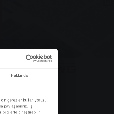
Hakkında
için çerezler kullanıyoruz.
a paylaşabiliriz. İş
ilgilerle birleştirebilir.