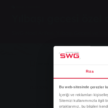
Grup, Haberler
Yılbaşı gecesi özel
SWG Noel Arifesi, Yılbaşı Gecesi ve Yıl
Yer imi
0
Tavsiye Et
Rıza
You are here:
Ana Sayfa
Yılbaşı gecesi özel otobüs gü
21.12.2006
Bu web-sitesinde çerezler k
İçeriği ve reklamları kişisell
Sitemizi kullanımınızla ilgili 
SWG Noel Arifesi, Yılbaşı Gecesi ve Yılbaşı
ortaklarımız, bu bilgileri kendi