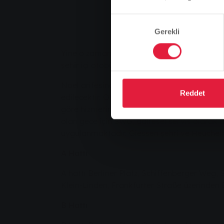
Onay
Gerekli
Seçimi
Yine o zaman geldi. Noel yaklaşıyor. Stadtw
şehir içi otobüsleri için cazip bir zaman çi
Noel arifesinde Giessen şehir içi otobüsleri 
Reddet
edilecektir. Otobüsler iki Noel tatilinde de r
göre hizmetin başlangıcından saat 23.30'a 
olan gece için SWG, dairesel servis olarak a
uygulanmaktadır. Giessen şehri ve Heuchelh
A Hattı
A hattı Berliner Platz, Schiffenberger Weg,
Klein-Linden, Frankfurter Straße üzerinden B
B Hattı