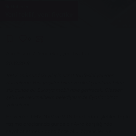
Haberler
Yeni teklif, yeni fiyatlar
0
You are here:
Ana Sayfa
Yeni teklif, yeni fiyatlar
20.12.2019
RMV önümüzdeki yıl için ücret tarifesini yeniden
düzenliyor: Yeni yaşlılar bileti ve okul çocukları bileti
sizi günde bir Euro'ya mobil hale getirecek. Giessen
şehri ve Heuchelheim belediyesinde fiyatlar biraz
yükseliyor.
Hessen'de RMV, NVV ve VRN tarafından işletilen toplu
taşıma araçlarında günde bir Avro karşılığında
seyahat etmek - daha önce okul öğrencileri ve