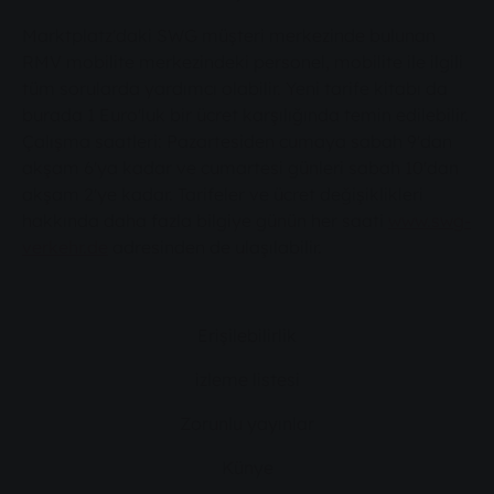
Marktplatz'daki SWG müşteri merkezinde bulunan
RMV mobilite merkezindeki personel, mobilite ile ilgili
tüm sorularda yardımcı olabilir. Yeni tarife kitabı da
burada 1 Euro'luk bir ücret karşılığında temin edilebilir.
Çalışma saatleri: Pazartesiden cumaya sabah 9'dan
akşam 6'ya kadar ve cumartesi günleri sabah 10'dan
akşam 2'ye kadar. Tarifeler ve ücret değişiklikleri
hakkında daha fazla bilgiye günün her saati
www.swg-
verkehr.de
adresinden de ulaşılabilir.
Erişilebilirlik
izleme listesi
Zorunlu yayınlar
Künye