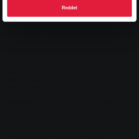
hale getiriyor.
Reddet
2020'de fiyat ayarlamaları
Önce iyi haber: öğrenci bileti önümüzdeki yıl 365
Avro'ya yeniden satışa sunulacak ve dolayısıyla üç yıl
önceki fiyatıyla aynı olacak. Giessen şehri ve
Heuchelheim belediyesi için ücretler 1 Ocak 2020'de
ayarlanacaktır. Tek bir yolculuk için fiyat 10 sent
artarak 2,30 Euro'ya yükselecek. Yetişkinler için aylık
bilet fiyatı önceki 46,70 Avro yerine artık 47,40 Avro
olacak. Giessen Pass haftalık bileti yetişkinler için aynı
fiyatta kalırken, okul çocukları ve stajyerler için
sırasıyla 6,30 Euro ve 5,40 Euro olarak belirlendi.
Giessenpass ile tek bir yolculuk Ocak ayından itibaren
1,20 avroya mal olacak. Aylık bilet ise 30 sent daha
pahalı olacak ve dolayısıyla Ocak ayından itibaren 21
Avro'ya mal olacak.
RMV hareketlilik merkezi yardımcı olabilir