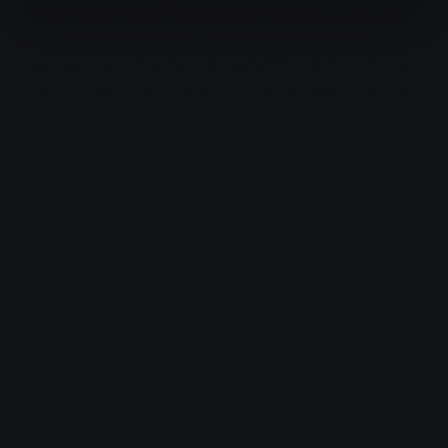
müşterilerimiz tarafından çok iyi karşılandı. Binadaki
ek alan sayesinde hizmetin daha da geliştiğini
duymaya devam ediyoruz. Hedefimiz de tam olarak
buydu." Müşteriler artık üç katta yerel ulaşım ve enerji
konularında doğru danışmanları bulabilecekler.
Stadtwerke Gießen ayrıca bodrum katında çok şubeli
ev bağlantısı ve çeşitli ısıtma teknolojisi sistemleri
içeren bir gösteri duvarı kurdu.
Hizmetin yanı sıra, yeniden modellenen binada enerji
verimliliği de daha da iyileştirildi. Bina artık ultra
modern yalıtım camlı pencerelere, tam ısı yalıtımına
ve belediyenin bölgesel ısıtma şebekesine bir
bağlantıya sahip. Gerektiğinde, örneğin yaz aylarında,
bir adsorpsiyonlu soğutucu gelen ısıyı uygun maliyetli
ve iklim dostu bir şekilde soğuğa dönüştürüyor. Anne
Müller-Kreutz, "Bir belediye enerji şirketi olarak
verimliliğe özel bir önem verdik," diye vurguluyor.
Tadilattan bu yana ambiyans da değişti. Artık büyük