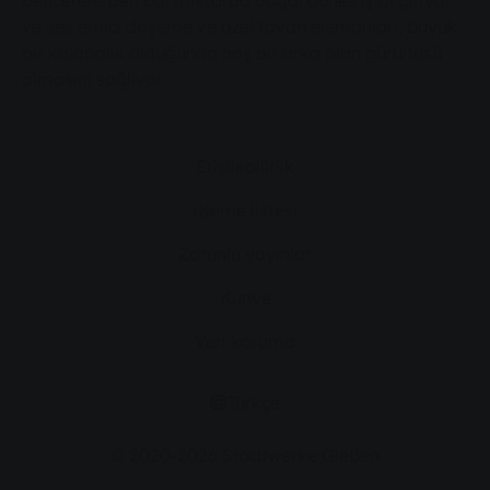
pencerelerden bol miktarda doğal güneş ışığı giriyor
ve ses emici döşeme ve özel tavan elemanları, büyük
bir kalabalık olduğunda hoş bir arka plan gürültüsü
olmasını sağlıyor.
Erişilebilirlik
izleme listesi
Zorunlu yayınlar
Künye
Veri koruma
Türkçe
© 2020-2026 Stadtwerke Gießen