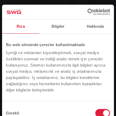
Rıza
Bilgiler
Hakkında
Bu web-sitesinde çerezler kullanılmaktadır
İçeriği ve reklamları kişiselleştirmek, sosyal medya
özellikleri sunmak ve trafiği analiz etmek için çerezler
kullanıyoruz. Sitemizi kullanımınızla ilgili bilgileri ayrıca
Im Kundenzentrum am Marktplatz überreichte Anne Müller-
sosyal medya, reklamcılık ve analiz iş ortaklarımızla
Kreutz, Leiterin der Nahverkehrs-Services der SWG (links),
Elke Römer und Rudolf Titz, beide aus Gießen, die Preise für
paylaşabiliriz. İş ortaklarımız, bu bilgileri kendilerine
die ersten beiden Plätze beim Gewinnspiel zur Eröffnung der
sağladığınız veya hizmetlerini kullanırken topladıkları
neu gestalteten Räumlichkeiten.
diğer bilgilerle birleştirebilir.
Lütfen dikkat
Stadtwerke Gießen (SWG) birkaç haftadır pazar
meydanındaki tamamen yeniden tasarlanmış müşteri
Tarayıcı dilinize bağlı olarak, web sitesinin dilini
merkezinde enerji ve yerel ulaşımla ilgili tüm soruları
önceden tanımladık.
Onay
yanıtlıyor. Mayıs ayının sonunda, ilgilenen tüm taraflar
Gerekli
Seçimi