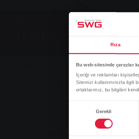
Haberler
Telefondaki dolandı
Rıza
Bu web-sitesinde çerezler k
İçeriği ve reklamları kişisell
Yer imi
0
Tavsiye Et
Sitemizi kullanımınızla ilgili 
ortaklarımız, bu bilgileri kendi
You are here:
Ana Sayfa
Telefondaki dolandırıcılar
Onay
Gerekli
Seçimi
14.10.2020
Şüpheli dolandırıcılar, Stadtwerke Gießen (