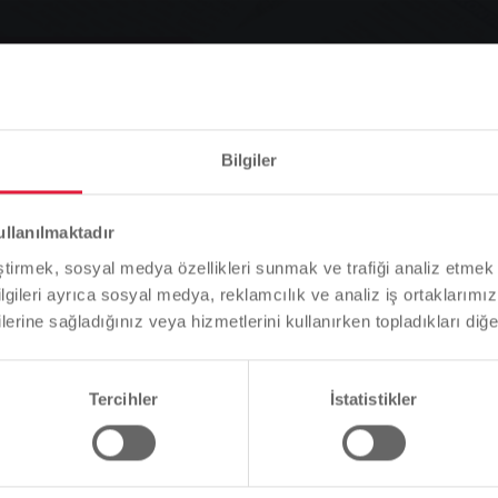
rıcılar
Bilgiler
Lütfen dikkat
ullanılmaktadır
Tarayıcı dilinize bağlı olarak, web sitesinin dilini önceden
eştirmek, sosyal medya özellikleri sunmak ve trafiği analiz etmek 
tanımladık.
bilgileri ayrıca sosyal medya, reklamcılık ve analiz iş ortaklarımızl
lerine sağladığınız veya hizmetlerini kullanırken topladıkları diğer b
Bu doğru mu, yoksa dili değiştirmek mi istersiniz?
Tercihler
İstatistikler
Devam et
Değişim
SWG) müşterilerinden telefon yoluyla veri elde etmeye çalışı