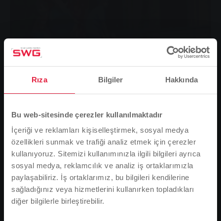
Rıza
Bilgiler
Hakkında
Bu web-sitesinde çerezler kullanılmaktadır
İçeriği ve reklamları kişiselleştirmek, sosyal medya
özellikleri sunmak ve trafiği analiz etmek için çerezler
kullanıyoruz. Sitemizi kullanımınızla ilgili bilgileri ayrıca
sosyal medya, reklamcılık ve analiz iş ortaklarımızla
Stadtwerke Gießen AG (SWG) su oyunları, yaz tatilinin
paylaşabiliriz. İş ortaklarımız, bu bilgileri kendilerine
başlamasından bu yana Queckborn'daki su
sağladığınız veya hizmetlerini kullanırken topladıkları
tesislerinin arazisinde yeniden devam ediyor. Her gün
diğer bilgilerle birleştirebilir.
Lütfen dikkat
35 kadar genç sporcu, bir numaralı gıda maddesi olan
Tarayıcı dilinize bağlı olarak, web sitesinin dilini