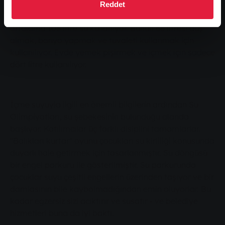
küçük konuklara su kullanımını göstermek için
Reddet
kullanmaktır. Sonuçta her Giessen vatandaşı günde
ortalama 105 litre su kullanıyor. Bunun 66 litresi duş
almak, banyo yapmak ve tuvaleti kullanmak için
kullanılıyor. Evde yemek pişirmek ve içmek için sadece
dört litre kullanılıyor.
İçme suyuyla ilgili en önemli bilgilerin ardından Su
Olimpiyatları, su şebekesinin bulunduğu alanda
başlıyor. Katılımcılar üç farklı disiplini tamamlarlar.
"Balıkları kurtar" oyunu çocukları su kirliliği konusunda
duyarlı hale getirmek için tasarlanmıştır. Su döngüsü
bir engel parkuru ile gösterilmiştir. Su parkurunda
çocuklar suyu çeşitli engellerin üzerinden taşıyor ve bir
damlasının bile kaybolmadığından emin oluyorlar. Bu
kadar egzersiz sizi acıktırır ve susatır - ve belediye
hizmetleri buna da iyi baktı.