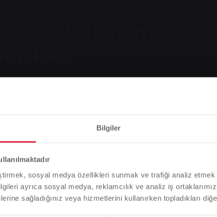
 çocuk bakım merkezi
ğışladı
Bilgiler
Lütfen dikkat
ım merkezine bulaşık makinesi bağışladı
ullanılmaktadır
Tarayıcı dilinize bağlı olarak, web sitesinin dilini önceden
eştirmek, sosyal medya özellikleri sunmak ve trafiği analiz etmek 
tanımladık.
bilgileri ayrıca sosyal medya, reklamcılık ve analiz iş ortaklarımızl
lerine sağladığınız veya hizmetlerini kullanırken topladıkları diğer b
Bu doğru mu, yoksa dili değiştirmek mi istersiniz?
mını dengelemek günlük