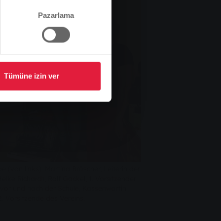
Pazarlama
Tümüne izin ver
(von links): Martina Bröscher, Leiterin der
ike Richardt, Ralf Gockel, 1. Vorsitzender
 vor und nach der Schule, Kassenwartin
. Vorsitzende des Vereins.