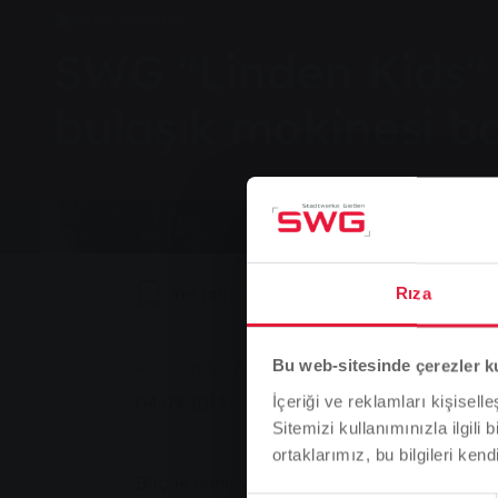
Grup, Haberler
SWG "Linden Kids"
bulaşık makinesi ba
Yer imi
0
Tavsiye Et
Rıza
You are here:
Ana Sayfa
SWG "Linden Kids" çocuk bak
Bu web-sitesinde çerezler k
04.09.2013
İçeriği ve reklamları kişisell
Sitemizi kullanımınızla ilgili 
ortaklarımız, bu bilgileri kendi
Birçok anne ve baba için iş ve çocuk bakı