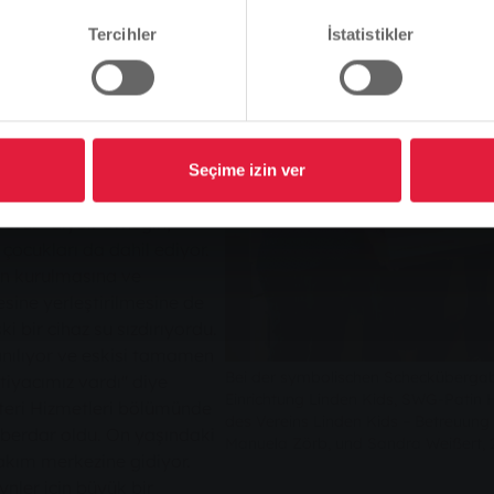
 nedenle bir ebeveyn
Tercihler
İstatistikler
ung vor und nach der Schule
Devam et
Değişim
Linden'deki Burgschule'nin
di. İki tam zamanlı bakıcı
'ya kadar ilkokul
akıyor. Öğrenciler öğle
ıyor ve içeride ya da açık
Seçime izin ver
i 1. Başkanı Ralf Gockel,
oruz" diyor. Örneğin,
çocukları da dahil ediyor.
ın kurulmasına ve
sine yerleştirilmesine de
 bir cihaz su sızdırıyordu.
anılıyor ve eskisi tamamen
Bei der symbolischen Scheckübergabe 
tiyacımız vardı" diye
Einrichtung Linden Kids, SWG-Patin He
teri Hizmetleri bölümünde
des Vereins Linden Kids – Betreuung
aberdar oldu. On yaşındaki
Manuela Zörb, und Sandra Weißert, 2
akım merkezine gidiyor.
ynler için büyük bir