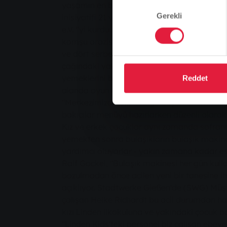
Onay
yaşamın en büyük zorluklarından biridir. Bu
Gerekli
Seçimi
inisiyatifi 21 yıl önce "Linden Kids - Betreu
e.V. "yi kurdu. Geçen süre zarfında dernek, 
komşu arazisinde kalıcı bir kurum haline gel
ve dört serbest çalışan, Pazartesi'den Cuma
çağındaki yaklaşık 25 kız ve erkek çocuğa b
yemeklerini birlikte yiyor, ev ödevlerini yap
Reddet
alanda oyun oynuyorlar. Linden Kids Derneğ
"Merkezimizde birlikteliğe büyük önem veriy
bakıcılar menüyü hazırlarken düzenli olarak 
Kız ve erkek çocuklar aynı zamanda sofran
yemekten sonra bulaşıkların bulaşık makine
yardımcı oluyorlar - yakın zamana kadar eski
Ralf Gockel, "Bulaşık makinesi her gün kull
bozulmadan önce acilen yeni bir tanesine ih
açıklıyor. Stadtwerke Gießen'de (SWG) Müş
çalışan Heike Richardt bu acil durumdan h
kızı Linden ilkokuluna ve yakındaki çocuk b
"Linden Kids'teki personel biz çalışan ebeve