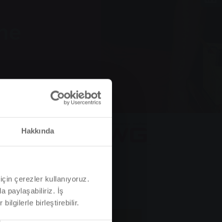
ne
Hakkında
için çerezler kullanıyoruz.
a paylaşabiliriz. İş
ilgilerle birleştirebilir.