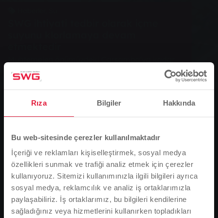
Haberler, Su
SWG ihtiyati tedbir olarak içme
suyunu klorlamaya devam
etmektedir
Muhtemelen önümüzdeki Çarşamba'ya kadar
0
Rıza
Bilgiler
Hakkında
You are here:
Ana Sayfa
Bu web-sitesinde çerezler kullanılmaktadır
SWG ihtiyati tedbir olarak içme suyunu klorlamaya
İçeriği ve reklamları kişiselleştirmek, sosyal medya
devam etmektedir
özellikleri sunmak ve trafiği analiz etmek için çerezler
05.06.2009
kullanıyoruz. Sitemizi kullanımınızla ilgili bilgileri ayrıca
sosyal medya, reklamcılık ve analiz iş ortaklarımızla
Muhtemelen önümüzdeki Çarşamba'ya kadar
paylaşabiliriz. İş ortaklarımız, bu bilgileri kendilerine
sağladığınız veya hizmetlerini kullanırken topladıkları