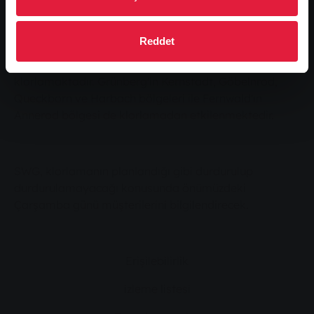
edilen Lützellinden, Allendorf ve Rödgen bölgeleri
hariç olmak üzere Giessen su şebekesinin tamamı
Reddet
klorlanacaktır. Kleinlinden'de SWG sadece Katzenbach
ve Bergwaldstraße'nin altında kalan bölgeyi
klorlamaktadır. Grünberg'in Kernstadt, Göbelnrod,
Queckborn ve Harbach bölgeleri ile Fernwald'ın
Annerod bölgesi de klorlamadan etkilenmektedir.
SWG, klorlamanın planlandığı gibi durdurulup
durdurulamayacağı konusunda önümüzdeki
Çarşamba günü müşterilerini bilgilendirecek.
Erişilebilirlik
izleme listesi