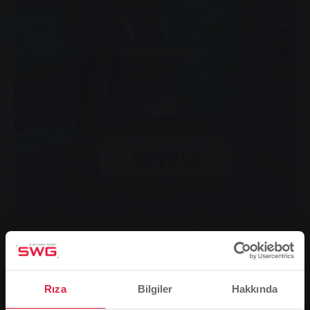
Dennis Bahl (rechts) und Markus Urich (ganz links) vom
Konzertbüro Bahl freuen sich über die Unterstützung der
Stadtwerke Gießen. Zur Unterzeichnung des
Kooperationsvertrags kamen Stephanie Orlik aus dem
Marketing der Stadtwerke Gießen und SWG-
Rıza
Bilgiler
Hakkında
Unternehmenssprecher Ulli Boos auf den Schiffenberg.
İki yıllık bir koronavirüs arasının ardından Giessen