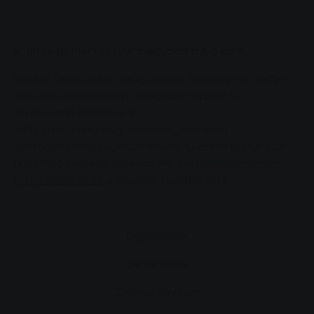
Kultursommer'i sosyal medyada takip edin
Konser serisinin bir ortağı olarak Stadtwerke Gießen,
etkinliği sosyal medya kanallarında bilgi ve
etkinliklerle destekliyor:
instagram.com/swg_machen_weil veya
facebook.com/swgmachenweil. Giessen Kültür Yazı
hakkında bilmeniz gereken her şeyi
www.giessener-
kultursommer.de
adresinde bulabilirsiniz.
Erişilebilirlik
izleme listesi
Zorunlu yayınlar