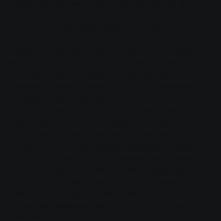
Giessen için gerçek bir amiral gemisi etkinliği. Bu
nedenle bizim için premium bir ortak olmamız söz
konusu olamazdı." SWG etkinlikleri sadece finansal
olarak desteklemekle kalmıyor. Aynı zamanda bu
olağanüstü etkinliğin elektrik ihtiyacını da karşılıyor.
Markus Urich, "SWG'nin buradaki desteğinden özellikle
memnunuz" diye vurguluyor. Çünkü açık hava
konserleri Giessen'in yerel dağı olan Schiffenberg'de
gerçekleştiriliyor. Manastırın tarihi duvarlarının
önünde, konser uzmanları güçlü bir ses ve ışık
sistemiyle tamamlanmış modern bir sahne
kuracaklar. Bu mekân çok özel bir hava yaratıyor.
Ancak söz konusu güç kaynağı olduğunda mekan,
Kultursommer ekibi için özel zorluklar teşkil ediyor.
Çünkü tarihi binadaki elektrik hatları doğal olarak
modern etkinlik teknolojisini çalıştıracak şekilde
tasarlanmamış. Dennis Bahl, "SWG'nin de bizi bu
konuda desteklemesinden dolayı çok mutluyuz" diye
özetliyor.