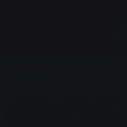
Haberler
SWG Giessen'in kültür yazını
destekliyor
SWG, Giessen Kültür Yazını premium ortak
olarak desteklemekte ve Schiffenberg'de
gerekli enerjiyi sağlamaktadır.
0
You are here:
Ana Sayfa
SWG Giessen'in kültür yazını destekliyor
13.07.2022