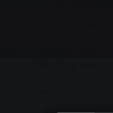
Grup, Haberler
SWG "boru döşeyicil
Yer imi
0
Tavsiye Et
You are here:
Ana Sayfa
SWG "boru döşeyicileri" sezon
13.05.2014
Duisburg'daki Toeppersee'de düzenlenen D