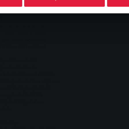
a
ik bir parkurda yarıştı.
 takım önce iki yarışı
etirilerek, başlangıç
an ilk sıralama listesi
iye oldu ve hatta
ip eden finallerde
 bıraktı. Giessen ekibinin
Bu üstün performansa rağmen
her iki final yarışında da
ve çok az bir farkla
ndığımızı biliyoruz ve
 dedi.
li olayı