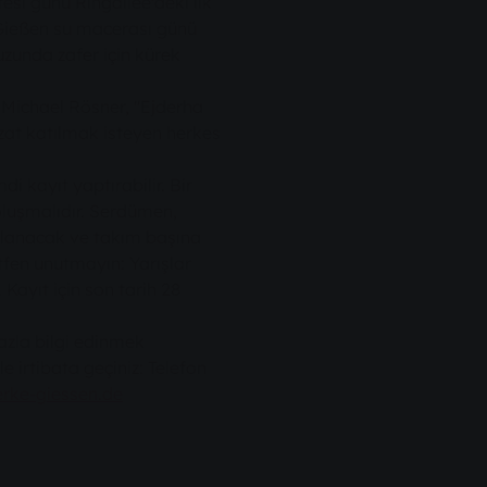
esi günü Ringallee'deki ilk
Gießen su macerası günü
zunda zafer için kürek
 Michael Rösner, "Ejderha
at katılmak isteyen herkes
i kayıt yaptırabilir. Bir
oluşmalıdır. Serdümen,
ğlanacak ve takım başına
ütfen unutmayın: Yarışlar
 Kayıt için son tarih 28
azla bilgi edinmek
e irtibata geçiniz: Telefon
rke-giessen.de