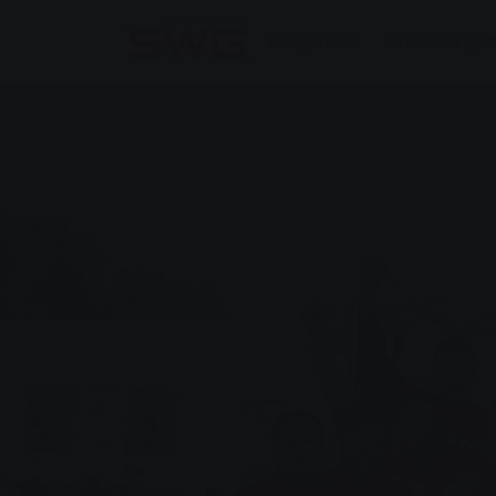
Skip to main content
Skip to page footer
Enerji ve Su
Ürünler & Çö