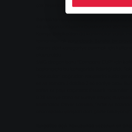
çok teşekkür ederiz."
Bardaktan boşanırcasına yağan yağmurd
48 dragon bot takımı Duisburg'da 250 metrel
Komşu Belçika'dan da katılımcılar vardı. Her
tamamlamak zorundaydı. Süreler bir araya g
alanını dört kategoriye ayırmak için kullanıl
oluşturuldu.
SWG dragon botu "Company CUP" için kalif
başlangıçta bu kategoride liderliği aldı. Tak
"borucular" doğrudan rakiplerini suda geride
en iyi zamanı 1 dakika 2.66 saniye oldu. 
zaferi kıl payı kaçırdılar. Essen'li "acemiler" 
0.78 saniye daha az süreye ihtiyaç duydular 
kazandılar. Oliver Lassika, "Artık iyi hazırla
önümüzdeki yarışları dört gözle bekliyoruz"
Ringallee açık havuzunda sezonun en önem