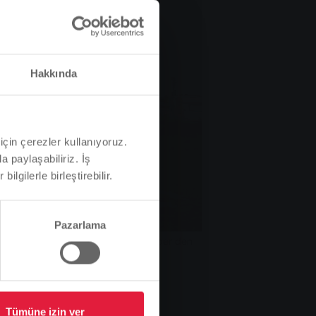
Hakkında
için çerezler kullanıyoruz.
a paylaşabiliriz. İş
ilgilerle birleştirebilir.
Pazarlama
r Stadtwerke Gießen freut sich über den
g.
Tümüne izin ver