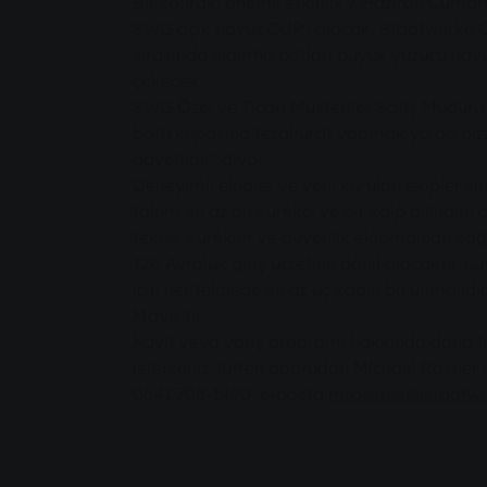
Bir sonraki önemli etkinlik 7 Haziran Cumart
SWG açık havuz CUP'ı olacak. Stadtwerke 
sırasında ejderha botları büyük yüzücü havu
çekecek.
SWG Özel ve Ticari Müşteriler Satış Müdürü
botu kupasına tezahürat yapmak ya da bizz
davetlidir" diyor.
Deneyimli ekipler ve yeni kurulan ekipler şimd
takım en az on kürekçi ve bir kalp pilinden 
tekne, kürekler ve güvenlik ekipmanları sa
120 Avroluk giriş ücretine dahil olacaktır. L
için her teknede en az üç kadın bulunmalıdır.
Mayıs'tır.
Kayıt veya yarış programı hakkında daha f
isterseniz, lütfen doğrudan Michael Rösner il
0641 708-1490, e-posta
mroesner@stadtwe