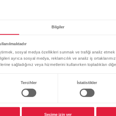
UP" kategorisinde zaferi
en kazanan teknenin bir
er şimdi bir sonraki büyük
havuzunda yapılacak Dragon
Bilgiler
enen Toeppersee Dragon
Lütfen dikkat
ullanılmaktadır
hava hakim oldu. Ancak
Tarayıcı dilinize bağlı olarak, web sitesinin dilini önceden
 bot takımı kötü hava
eştirmek, sosyal medya özellikleri sunmak ve trafiği analiz etmek 
tanımladık.
ürekçisi ilk kez
bilgileri ayrıca sosyal medya, reklamcılık ve analiz iş ortaklarımızl
e güçlü bir rekabete karşı
lerine sağladığınız veya hizmetlerini kullanırken topladıkları diğer b
Bu doğru mu, yoksa dili değiştirmek mi istersiniz?
 "Greenhorns" yenildi.
 bir başlangıç yaptıklarını
Tercihler
İstatistikler
apıyoruz ve böyle bir
Devam et
Değişim
Das Drachenbootteam „Rohrleger“ de
dül olarak ikincilik. Güçlü
gelungenen Saisonauftakt in Duisbur
e kesinlikle kafa
i aylık bir eğitimden sonra
yiciydi. Bu yüzden bizi
ümüz Björn Lehrmund'a da
Seçime izin ver