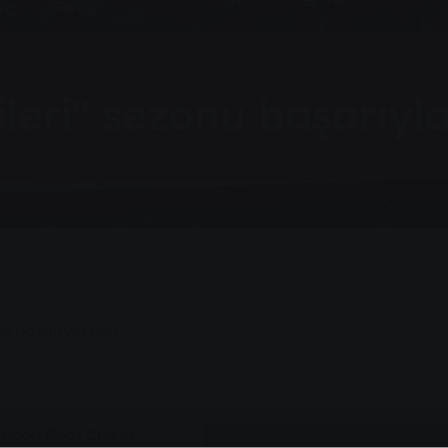
eri" sezonu başarıyla
u başarıyla açtı
ragon Boat Cup'ta