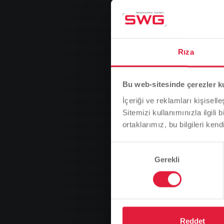
Stadtwerke Gießen (SWG) ekibi "Company C
kıl payı kaçırdı. SWG "Rohrlegern", Essen'd
saniyeden daha az gerisinde kaldı. Kürekçil
etkinlik olan 7 Haziran'da Ringallee açık 
Rıza
Boat Kupasını dört gözle bekliyor.
Geçtiğimiz hafta sonu Duisburg'da düzenl
Bu web-sitesinde çerezler k
Boat Festivaline rüzgar, yağmur ve soğuk 
Stadtwerke Gießen'den "Rohrleger" dragon
İçeriği ve reklamları kişisell
koşullarına meydan okudu. SWG'nin 21 hobi k
Sitemizi kullanımınızla ilgili 
Toeppersee'deki yarışa katıldı ve son derec
ortaklarımız, bu bilgileri kendi
galip geldi. Finalde sadece Essen'den gelen
Onay
Takım kaptanı Oliver Lassika sezona başarılı
Gerekli
Seçimi
vurguluyor: "Mart ayından beri antrenman y
sonuç beklemiyordum - dört güçlü yarış ve ö
bir takıma sahip olduğumuzu ve rakiplerimiz
tutabileceğimizi biliyorum. Ancak sadece ik
bu kadar iyi bir sonuç elde etmek çok etkile
mükemmel bir şekilde hazırlayan antrenör
Reddet