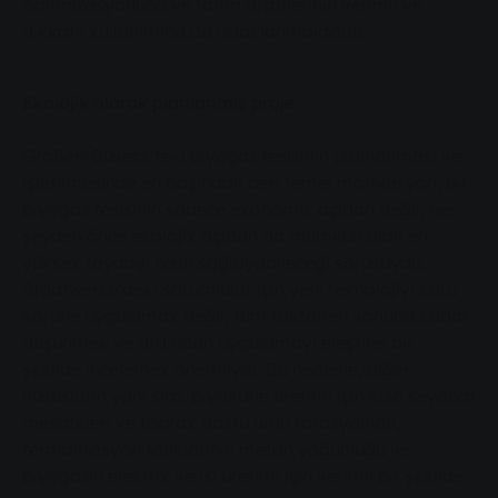
optimizasyonuna ve tarım arazilerinin verimli ve
dikkatli kullanımına da odaklanmaktadır.
Ekolojik olarak planlanmış proje
Großen-Buseck'teki biyogaz tesisinin planlanması ve
işletilmesinde en başından beri temel motivasyon, bir
biyogaz tesisinin sadece ekonomik açıdan değil, her
şeyden önce ekolojik açıdan da mümkün olan en
yüksek faydayı nasıl sağlayabileceği sorusuydu.
Stadtwerke'deki sorumlular için yeni teknolojiyi körü
körüne uygulamak değil, tüm faktörleri sonuna kadar
düşünmek ve ardından uygulamayı eleştirel bir
şekilde incelemek önemliydi. Bu nedenle, diğer
hususların yanı sıra, biyokütle üretimi için kısa seyahat
mesafeleri ve toprak dostu ürün rotasyonları,
fermantasyon tanklarının metan yoğunluğu ve
biyogazın elektrik ve ısı üretimi için verimli bir şekilde