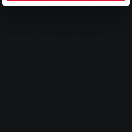
başına bir yerleşim bölgesini, bir yüzme havuzunu ve
bir okulu beslemek için yeterli olacaktır; elektrik ise
yaklaşık 430 hane için yeterlidir. Tesisteki biyogaz
prosesi iklim ve CO2 açısından nötrdür ve yılda
yaklaşık 400.000 litre kalorifer yakıtı ile aynı
miktarda enerji sağlamaktadır. Bu da iklimi yılda
yaklaşık 1200 ton CO2'den kurtarıyor.
Stadtwerke Gießen, 2010 yılında Hessen eyaletinin
"İklim Koruma Şartı "nın bir parçası olarak iklime
zarar veren sera gazlarını önemli ölçüde azaltmayı
gönüllü olarak taahhüt etmiştir. Bu çerçevede SWG,
Orta Hessen Teknik Üniversitesi ve Giessen
Üniversitesi ile birlikte biyogaz kullanım potansiyelini
de araştırmaktadır. Bu çalışma şimdiden ilk
sonuçlarını vermiştir: Örneğin Großen-Buseck'te
biyogazla çalışan bir kombine ısı ve enerji santralinin
atık ısısı ilk kez enerji üretmek için de kullanılabiliyor.
Araştırmalar şu anda fermantasyon süreçlerinin