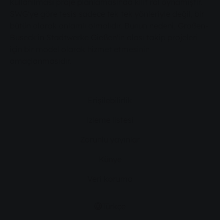
kullanılması proje planlamasında kilit rol oynamıştır.
SWG'ye göre tesis sadece tek tek yönleriyle değil, bir
bütün olarak anlamlı olmalıdır. Bunun nedeni, Großen-
Buseck'in Stadtwerke Gießen'in olası takip projeleri
için bir model olarak hizmet etmesinin
amaçlanmasıdır.
Erişilebilirlik
izleme listesi
Zorunlu yayınlar
Künye
Veri koruma
Türkçe