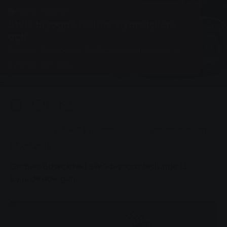
Enerji, Haberler
SWG biyogaz tesisini ziyaretçilere
açtı
Großen-Buseck'teki SWG biyogaz tesisinde 11
Eylül'de açık gün.
0
You are here:
Ana Sayfa
SWG biyogaz tesisini ziyaretçilere açtı
05.09.2011
Großen-Buseck'teki SWG biyogaz tesisinde 11
Eylül'de açık gün.