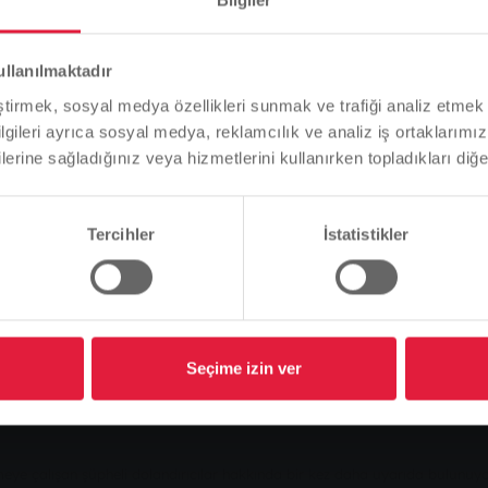
 müşterileri habersi
Lütfen dikkat
ullanılmaktadır
Tarayıcı dilinize bağlı olarak, web sitesinin dilini önceden
eştirmek, sosyal medya özellikleri sunmak ve trafiği analiz etmek 
tanımladık.
bilgileri ayrıca sosyal medya, reklamcılık ve analiz iş ortaklarımızl
lerine sağladığınız veya hizmetlerini kullanırken topladıkları diğer b
Bu doğru mu, yoksa dili değiştirmek mi istersiniz?
Tercihler
İstatistikler
Devam et
Değişim
ri habersiz ziyaret eder
Seçime izin ver
eye çalışan şüpheli dolandırıcılar hakkında bir kez daha uyarıda bulunuyo