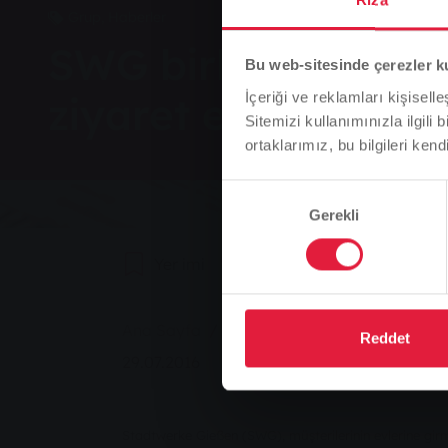
Grup, Haberler
SWG birkaç durumda
Bu web-sitesinde çerezler k
ziyaret eder
İçeriği ve reklamları kişisell
Sitemizi kullanımınızla ilgili 
ortaklarımız, bu bilgileri kendi
Onay
Gerekli
Seçimi
Yer imi
0
Tavsiye Et
You are here:
Ana Sayfa
SWG birkaç durumda müşterile
Reddet
29.07.2016
Stadtwerke Gießen (SWG), müşterilerinin evlerine girm