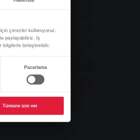
z
için çerezler kullanıyoruz.
a paylaşabiliriz. İş
ilgilerle birleştirebilir.
Pazarlama
Tümüne izin ver
r.