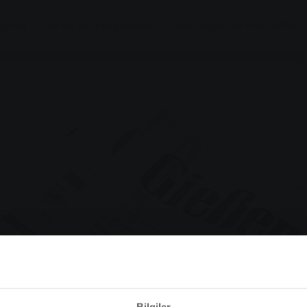
zümler
Servis ve danışmanlık
Yerel ulaşım ve e-mobilite
Bilgiler