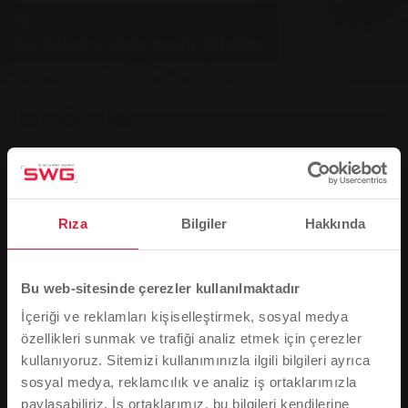
Haberler
Su işlerine dair nadir bilgiler
0
You are here:
Ana Sayfa
Su işlerine dair nadir bilgiler
19.02.2018
Rıza
Bilgiler
Hakkında
İçme suyu bir numaralı gıda maddesidir ve bu
nedenle son derece değerli bir metadır. Birleşmiş
Milletler her yıl 22 Mart Dünya Su Günü'nde bize bunu
Bu web-sitesinde çerezler kullanılmaktadır
hatırlatıyor. Bu özel günün anısına Stadtwerke Gießen,
2018 yılında da 21 Mart Çarşamba gününden bir gün
İçeriği ve reklamları kişiselleştirmek, sosyal medya
önce Queckborn su tesislerinde özel bir rehberli tur
özellikleri sunmak ve trafiği analiz etmek için çerezler
düzenliyor.
kullanıyoruz. Sitemizi kullanımınızla ilgili bilgileri ayrıca
sosyal medya, reklamcılık ve analiz iş ortaklarımızla
Almanya'daki içme suyu testlerde sürekli olarak
paylaşabiliriz. İş ortaklarımız, bu bilgileri kendilerine