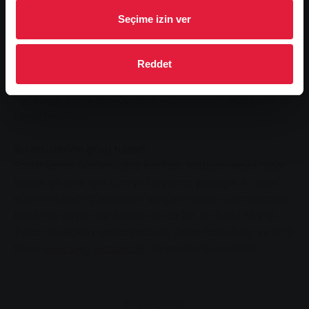
Ostanlage'deki Kinopolis'in tam karşısındaki
Behördenzentrum otobüs durağında. Etkinlik
Seçime izin ver
bitiminden sonra özel otobüs katılımcıları oraya geri
götürecektir. Varış: 17:30 civarında.
Reddet
Stadtwerke Gießen 14 Mart'a kadar 0800 2302100
numaralı telefonu arayarak kayıtları kabul edecektir.
Yer sayısı sınırlı olduğundan ilgilenenlerin acele etmesi
gerekmektedir.
Su tesislerine grup turları
Stadtwerke Gießen, okul sınıfları, kulüpler veya diğer
büyük gruplar için tüm yıl boyunca yaklaşık iki saat
süren rehberli Queckborn su işleri turları sunmaktadır.
Katılımcı sayısı: tur başına en az 20, en fazla 35 kişi.
Turlar önceden ayarlanmalıdır. Daha fazla bilgi ve ilgili
form
www.swg-wasser.de
adresinde bulunabilir.
Erişilebilirlik