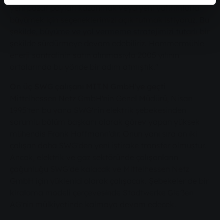
yeni pazar payları kazanmak veya yeni yatırımlarla
büyümek için seçeneklerimizi açık tutmak istiyoruz. Bu
şekilde, büyüme ve yol vermeme stratejimizi tutarlı bir
şekilde sürdürmeye devam edebiliriz. Hammermühle
enerji santralinin satın alınmasıyla 2005 yılının
ortalarında bu yönde bir adım atmıştık."
On üç SWG çalışanı MIT.N GmbH'ye geçti
Mittelhessen Netz GmbH'nin Genel Müdürü, Nisan
1995'ten bu yana SWG'nin elektrik şebekesinden
sorumlu bölüm başkanı olarak görev yapan yüksek
mühendis Frank Hoffmann'dır. Onun yanı sıra on iki
çalışan daha SWG'den yeni iştirake transfer olmuştur.
Ancak, elektrik ve gaz sektöründe çalışanların
çoğunluğu SWG'de kalacak ve Mittelhessen Netz
GmbH için yüklenici olarak çalışacak. Şebekeler de bir
kiralama modeli çerçevesinde Stadtwerke Gießen
AG'nin mülkiyetinde kalmaya devam edecek.