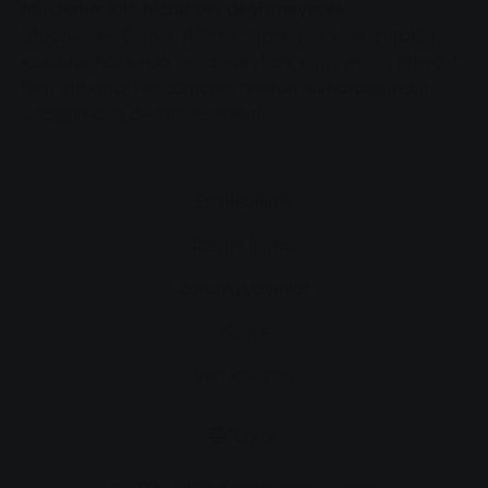
Müşteriler için hiçbir şey değişmeyecek
Stadtwerke Gießen AG'nin müşterileri yeni iştirakin
kuruluşu hakkında pek bir
şey
fark etmeyecek. Mevcut
tüm irtibatlar her zamanki telefon numaralarından
sağlanmaya devam edecektir.
Erişilebilirlik
izleme listesi
Zorunlu yayınlar
Künye
Veri koruma
Türkçe