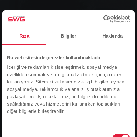
Rıza
Bilgiler
Hakkında
Bu web-sitesinde çerezler kullanılmaktadır
İçeriği ve reklamları kişiselleştirmek, sosyal medya
özellikleri sunmak ve trafiği analiz etmek için çerezler
kullanıyoruz. Sitemizi kullanımınızla ilgili bilgileri ayrıca
sosyal medya, reklamcılık ve analiz iş ortaklarımızla
paylaşabiliriz. İş ortaklarımız, bu bilgileri kendilerine
sağladığınız veya hizmetlerini kullanırken topladıkları
Enerji tedarik şirketlerinin şebeke faaliyetlerini enerji
diğer bilgilerle birleştirebilir.
Lütfen dikkat
üretimi ve satışı gibi şirketin diğer alanlarından kesin
olarak ayırmasını gerektiren ve 13 Temmuz 2005
Tarayıcı dilinize bağlı olarak, web sitesinin dilini
tarihinde yürürlüğe giren yeni Enerji Endüstrisi
önceden tanımladık.
Onay
Kanunu'nun (EnWG) gereklilikleri oldukça katıdır.