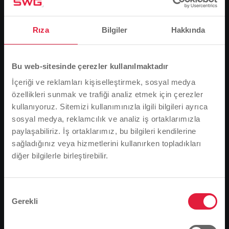
Rıza
Bilgiler
Hakkında
Bu web-sitesinde çerezler kullanılmaktadır
İçeriği ve reklamları kişiselleştirmek, sosyal medya
özellikleri sunmak ve trafiği analiz etmek için çerezler
kullanıyoruz. Sitemizi kullanımınızla ilgili bilgileri ayrıca
sosyal medya, reklamcılık ve analiz iş ortaklarımızla
paylaşabiliriz. İş ortaklarımız, bu bilgileri kendilerine
Der 1. Vorsitzende des SV Annerod Thomas Fuchs nimmt den
Spendenscheck über die Renovierung der Umkleide- kabinen
sağladığınız veya hizmetlerini kullanırken topladıkları
von SWG-Pate Mirko Heberlein entgegen (von links).
diğer bilgilerle birleştirebilir.
Lütfen dikkat
Stadtwerke, 75 iyilik faaliyetinin bir parçası olarak SV
Tarayıcı dilinize bağlı olarak, web sitesinin dilini
1945 Annerod'a bağışta bulundu ve kulüp bu bağışla
soyunma odalarının yenilenmesi için malzeme satın
önceden tanımladık.
Onay
aldı.
Gerekli
Seçimi
Bu doğru mu, yoksa dili değiştirmek mi
SV 1945 Annerod'un eski kulüp binası en iyi günlerini
istersiniz?