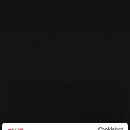
Grup, Haberler
Stadtwerke Gießen futbol kulübünü
destekliyor
0
You are here:
Ana Sayfa
Stadtwerke Gießen futbol kulübünü destekliyor
07.10.2013