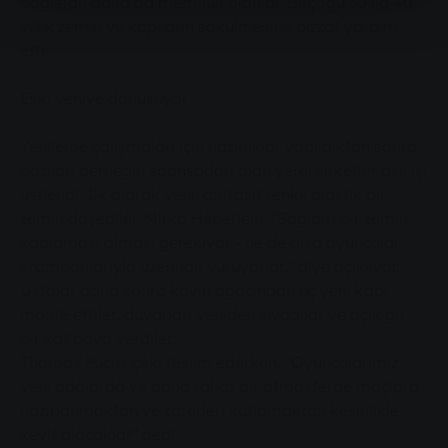
bağıştan daha da memnun oldular. Birçoğu 30 ila 40
yıllık zemin ve kapıların sökülmesine bizzat yardım
etti.
Eski yeniye dönüşüyor
Yenileme çalışmaları için hazırlıklar yapıldıktan sonra,
bazıları derneğin sponsorları olan yerel şirketler asıl işi
üstlendi. İlk olarak yeni, antrasit renkli plastik bir
zemin döşediler. Mirko Heberlein, "Sağlam bir zemin
kaplaması olması gerekiyor - ne de olsa oyuncular
kramponlarıyla üzerinde yürüyorlar," diye açıklıyor.
Ustalar daha sonra kayın ağacından üç yeni kapı
monte ettiler, duvarları yeniden sıvadılar ve açık gri
bir kat boya verdiler.
Thomas Fuchs çeki teslim ederken, "Oyuncularımız
yeni odalarda ve daha rahat bir atmosferde maçlara
hazırlanmaktan ve zaferleri kutlamaktan kesinlikle
keyif alacaklar" dedi.