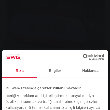
Louis Münn (links), Hendrik Starostzik (rechts) und die ganze
Mannschaft des FC Giessen freuen sich über die
Unterstützung, die Ulli Boos, Leiter Marketing bei den SWG,
kürzlich zugesagt hat.
Rıza
Bilgiler
Hakkında
Stadtwerke Giessen ve FC Giessen 2021 sezonunun
sonuna kadar işbirliği yapıyor ve her iki ortak da
önümüzdeki 2021/2022 sezonunda işbirliklerini
Bu web-sitesinde çerezler kullanılmaktadır
sürdürmekle çok ilgileniyor.
İçeriği ve reklamları kişiselleştirmek, sosyal medya
özellikleri sunmak ve trafiği analiz etmek için çerezler
kullanıyoruz. Sitemizi kullanımınızla ilgili bilgileri ayrıca
FC Giessen, çalkantılı ve pek çok açıdan kolay