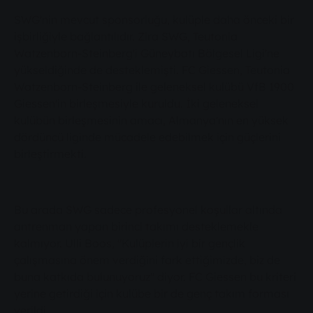
SWG'nin mevcut sponsorluğu, kulüple daha önceki bir
işbirliğiyle bağlantılıdır. Zira SWG, Teutonia
Watzenborn-Steinberg'i Güneybatı Bölgesel Ligi'ne
yükseldiğinde de desteklemişti. FC Giessen, Teutonia
Watzenborn-Steinberg ile geleneksel kulübü VfB 1900
Giessen'in birleşmesiyle kuruldu. İki geleneksel
kulübün birleşmesinin amacı, Almanya'nın en yüksek
dördüncü liginde mücadele edebilmek için güçlerini
birleştirmekti.
Bu arada SWG sadece profesyonel koşullar altında
antrenman yapan birinci takımı desteklemekle
kalmıyor. Ulli Boos, "Kulüplerin iyi bir gençlik
çalışmasına önem verdiğini fark ettiğimizde, biz de
buna katkıda bulunuyoruz" diyor. FC Giessen bu kriteri
yerine getirdiği için kulübe bir de genç takım forması
verildi.