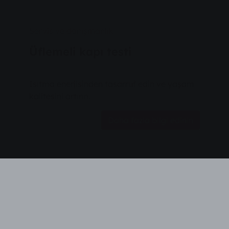
Servis ve danışmanlık
Üflemeli kapı testi
Isıtma enerjisinden tasarruf edin ve yaşam
kalitesini artırın.
Daha fazla bilgi edinin
Servis ve danışmanlık
Isıtma kontrolü artı
Isıtma sisteminizi kontrol ettirin ve
potansiyel tasarrufları keşfedin.