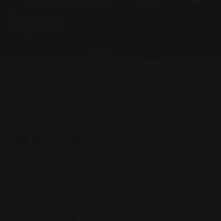
Danışmanlık, Enerji tasarrufu, Ev için, Isıtma
Termografi
Isı kayıplarını görselleştirin.
0
You are here:
Ana Sayfa
Servis ve danışmanlık
Danışmanlık
Evle ilgili tavsiyeler
Termografi
Isı kaybının izinde
Yalıtımsız veya çok kötü yalıtılmış bir evin ısının %70'e
kadarını dışarıya yaydığını biliyor muydunuz? Cereyan
yapan kapı veya pencere boşlukları enerji israfı olarak
hemen fark edilir. Ancak eviniz daha az göze çarpan
başka yerlerde de değerli ısıtma enerjisini
kaybedebilir. Balkonlar, panjur kutuları ve radyatör