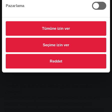
götürür. Bu hat aynı zamanda Wieseck'e de
Pazarlama
gitmektedir. Aktarmalı taksi sizi Rödgen, Allendorf ve
Lützellinden'e götürür. Rödgen yönünde Waldstadion
durağından, Allendorf ve Lützellinden yönünde ise
Waldweide durağından kalkmaktadır.
Tümüne izin ver
"Otobüs hizmeti zaman ve sinir tasarrufu sağlıyor.
Ziyaretçilerin festival hafta sonu boyunca A
noktasından B noktasına rahatça seyahat etmelerini
Seçime izin ver
sağlıyor. Beş kişiye kadar grup günlük bileti özellikle
iyi bir değerdir: Fiyatı 7.80 Euro" diyen SWG Yerel
Reddet
Ulaşım Hizmetleri Müdürü Anne Müller-Kreutz, toplu
taşımanın avantajlarını anlatıyor. "Ayrıca sizi park yeri
arama zahmetinden de kurtarıyor."
Yardım için Run'n'Roll: Pazar günü özel zaman
çizelgesi
Giessen'de 21 Ağustos'ta düzenlenecek olan "Run'n'
Roll for Help" koşusu nedeniyle tren istasyonu
yönündeki 5 numaralı hat ve Berliner Platz'a giden 12