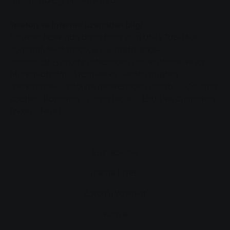
otobüs durağı Marktplatz'dır.
Telefon ve internet üzerinden bilgi
Tarifeler hakkında daha fazla bilgi 0641 708-1400
numaralı telefondan,
www.stadtwerke-
giessen.de/verkehr
adresinden online olarak veya
Marktplatz'daki Stadtwerke Gießen müşteri
merkezindeki mobilite merkezinden alınabilir. Çalışma
saatleri: Pazartesi - Cuma 09:00 - 18:00 ve Cumartesi
09:00 - 14:00
Erişilebilirlik
izleme listesi
Zorunlu yayınlar
Künye