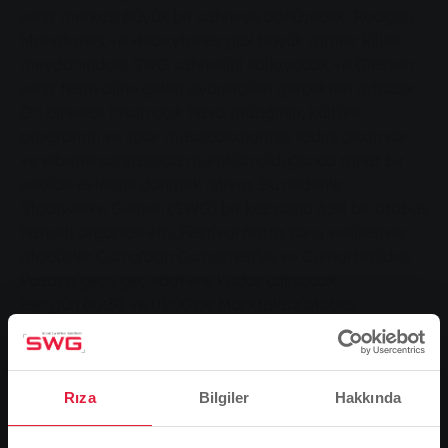
şehir merkezi büyük bir sahneye dönüşecek. Rodgau
Monotones ve Heavytones gibi büyük isimler kilise
meydanındaki SWG sahnesini sallayacak ve Giessen
şehir festivaline gelen ziyaretçileri gerçekten ısıtacak.
On binlerce insan açık hava müziğinin, kültürel
programın ve spor müsabakalarının tadını çıkarıyor
ve elbette sonrasında mümkün olduğunca rahat bir
şekilde evlerine dönmek istiyor. Bu nedenle
Stadtwerke Gießen (SWG) bir kez daha özel bir otobüs
hizmeti organize etti. Festival hafta sonu vesilesiyle
otobüsler Cuma'dan Cumartesi'ye ve Cumartesi'den
Pazar'a gece geç saatlere kadar çalışacak.
Her gün 00:30 ve 01:00'de Marktplatz otobüs
durağından çeşitli hatlar kalkacaktır. Bunlar arasında
1 numaralı hattan Lützellinden ve Rödgen'e, 2
numaralı hattan Eichendorffring'e, 3 numaralı hattan
Rıza
Bilgiler
Hakkında
Friedhof ve Schwarzacker'e, 5 numaralı hattan
Wieseck'e ve 7 numaralı hattan Philosophenwald'a