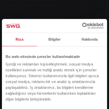
Grup, Haberler, Yerel ulaşım
Schiffenberg'de bazilika konserleri:
SWG ek seferler sunuyor
0
Rıza
Bilgiler
Hakkında
You are here:
Ana Sayfa
Bu web-sitesinde çerezler kullanılmaktadır
Schiffenberg'de bazilika konserleri: SWG ek seferler
İçeriği ve reklamları kişiselleştirmek, sosyal medya
sunuyor
özellikleri sunmak ve trafiği analiz etmek için çerezler
17.05.2017
kullanıyoruz. Sitemizi kullanımınızla ilgili bilgileri ayrıca
sosyal medya, reklamcılık ve analiz iş ortaklarımızla
Giessen Usta Konserler Birliği, bir önceki yılın
paylaşabiliriz. İş ortaklarımız, bu bilgileri kendilerine
başarısının ardından, 2017 yılında da ziyaretçileri
sağladığınız veya hizmetlerini kullanırken topladıkları
Schiffenberg'de dört önemli müzik etkinliğine davet
diğer bilgilerle birleştirebilir.
Lütfen dikkat
ediyor. Ziyaretçiler 21 Mayıs, 18 Haziran, 23 Temmuz ve
13 Ağustos tarihlerinde dört özel bazilika konserine
Tarayıcı dilinize bağlı olarak, web sitesinin dilini