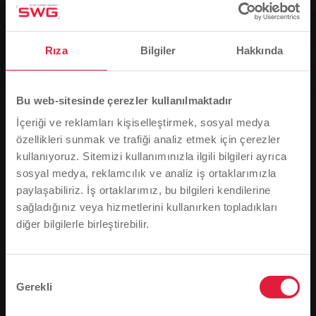
Grup, Haberler
Otobüs şoförü çaresiz kadın için
ayağa kalktı
Rıza
Bilgiler
Hakkında
Medeni cesaret herkes için söz konusu değildir
Bu web-sitesinde çerezler kullanılmaktadır
İçeriği ve reklamları kişiselleştirmek, sosyal medya
0
özellikleri sunmak ve trafiği analiz etmek için çerezler
You are here:
kullanıyoruz. Sitemizi kullanımınızla ilgili bilgileri ayrıca
Ana Sayfa
sosyal medya, reklamcılık ve analiz iş ortaklarımızla
Otobüs şoförü çaresiz kadın için ayağa kalktı
paylaşabiliriz. İş ortaklarımız, bu bilgileri kendilerine
17.08.2004
sağladığınız veya hizmetlerini kullanırken topladıkları
diğer bilgilerle birleştirebilir.
Lütfen dikkat
Medeni cesaret herkes için söz konusu değildir
Tarayıcı dilinize bağlı olarak, web sitesinin dilini
Dün öğleden sonra saat 6.00'dan kısa bir süre önce
önceden tanımladık.
Onay
Berliner Platz'da dramatik bir gösteri gerçekleşti.
Gerekli
Seçimi
Stadtwerke Gießen AG (SWG) otobüs şoförü Jürgen
Bu doğru mu, yoksa dili değiştirmek mi