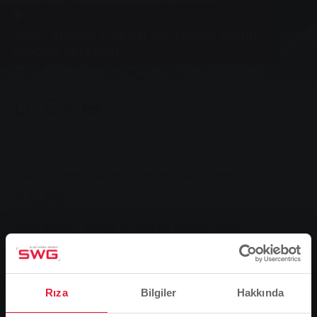
Grup, Haberler, Yerel ulaşım
Noel, Yılbaşı Gecesi ve Yılbaşı Günü
otobüs seferleri
0
You are here:
Ana Sayfa
Noel, Yılbaşı Gecesi ve Yılbaşı Günü otobüs seferleri
21.12.2016
Noel Arifesi, Yılbaşı Arifesi ve Yılbaşı Günü
Giessen'deki şehir içi otobüsleri bir kez daha zaman
zaman değiştirilmiş bir zaman çizelgesine göre
çalışacak. Noel arifesinde SWG hatları, saat 17:00
Rıza
Bilgiler
Hakkında
civarında hizmetin sona ermesine kadar normal
Cumartesi tarifesini takip edecektir. Aynı durum 31