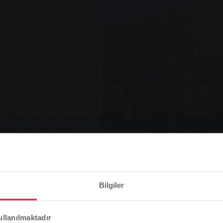
unu gençleştiriyor ve
iyor
.
 18 C otobüsü Giessen
werke Gießen'in (SWG) bir
tın alarak filosunun
üyor. Ultra modern araçlar
lıyor. Tüm filo gibi yakıt
tobüsler seyahat sırasında
larak, verimli hibrit
top sistemi, otobüs
patarak yakıt tüketimini
lıştırma işlemi için gereken
Stellten die fünf neuen Gelenkzüge vo
ımıyla ve her frenleme
Bürgermeister Alexander Wright, di
Bilgiler
an üretiliyor. Lahnstraße'de
Matthias Funk sowie Mathias Carl, G
h ile Belediye Başkanı ve
links). Die neuen Fahrzeuge ersetzen
alle anderen nahezu CO2-neutral un
ight'ın da katıldığı
Lütfen dikkat
ullanılmaktadır