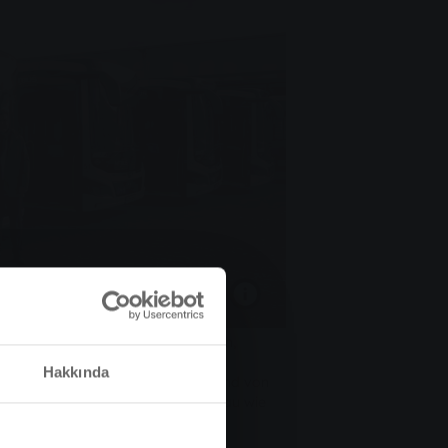
r: Stadträtin Gerda Weigel-Greilich,
e SWG-Vorstände Jens Schmidt und
Hakkında
eschäftsführer der MIT.BUS (stehend von
 ältere aus der Flotte und sind genau wie
terwegs.