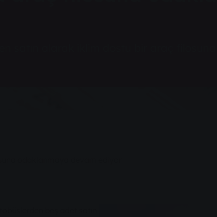
en satın alarak iklim dostu bir araç filos
losuna odaklanmaya devam ediyor
otobüslerden beş adet satın