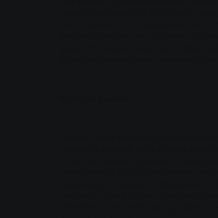
yıllık yaklaşık 8.300 kilogram yakıt tasarru
tüketim yılda toplam 41.500 kilogram biyome
aktarıldığında tasarruf yaklaşık 54.000 litr
Direktörü Jens Schmidt, "Bu önemli ölçüde a
gereksinimi, aynı zamanda daha düşük işle
düşük kirletici emisyonlar anlamına geliyor"
Konfor ve güvenlik
Çevresel boyutun yanı sıra, yolcuların ve diğ
konforu ve güvenliği de bir modele karar ve
bir rol oynamaktadır. Beş yeni otobüs bu ger
yerine getiriyor. Çok sayıda tırabzan, enteg
sürücünün görmesinin zor olduğu alanları iz
kullanan bir dönüş asistanı sunuyorlar. Yük
bölmesine bol miktarda gün ışığı girmesin