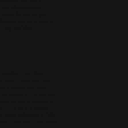
lıyor ve alçak monte
ırıyor. Doğal olarak
lunuyor. Gerda Weigel-
r Giessen'deki yerel toplu
 sağlıyor" diyor.
laşık 2,5 milyon Euro
işlevsellik açısından yeni
çlar yaklaşık on iki yıllık
hizmet ömürlerinin sonuna
"Mevcut modernizasyon ile
lirlik ve iklim koruma
ez daha teyit ediyorlar." Bu
ının tedarikine ilişkin yasa