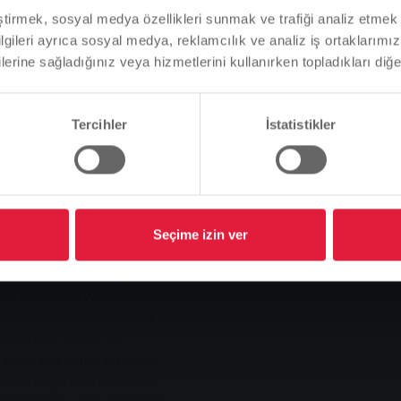
, "Halihazırda on bir aynı
Tarayıcı dilinize bağlı olarak, web sitesinin dilini önceden
eştirmek, sosyal medya özellikleri sunmak ve trafiği analiz etmek 
z" dedi.
tanımladık.
bilgileri ayrıca sosyal medya, reklamcılık ve analiz iş ortaklarımızl
lerine sağladığınız veya hizmetlerini kullanırken topladıkları diğer b
Bu doğru mu, yoksa dili değiştirmek mi istersiniz?
rtları belirliyor
Tercihler
İstatistikler
Devam et
Değişim
 Lion's City 18 C'ye
kıt verimliliği açısından
araçların belirleyici
 litre hacmindeki önemli
Seçime izin ver
ıyor. Karşılaştırılabilir
ttı. Buna ek olarak, artık
ernatör var. SWG Teknik
eri önemli ölçüde daha
getiriyor" diyor ve
 yılda kat ettiği yaklaşık
verimli yeni kazanımlar