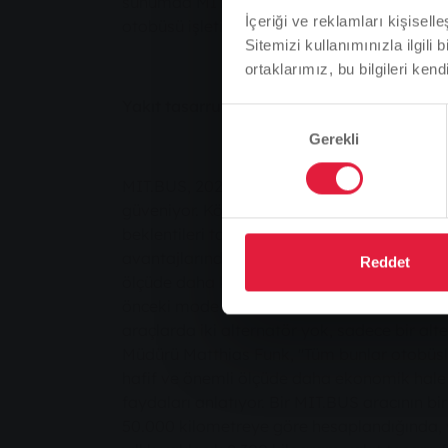
sunumda MIT.BUS Genel Müdürü Mathias Carl
İçeriği ve reklamları kişisell
otobüsü işletiyoruz ve son derece memnunu
Sitemizi kullanımınızla ilgili 
ortaklarımız, bu bilgileri kendi
Yakıt tasarruflu doğal gazlı otobüsler standa
Onay
Gerekli
Seçimi
MIT.BUS, 2020 yılının sonundan bu yana MAN
güveniyor. Körüklü trenler, güvenilirlik ve ya
beklentileri tam olarak karşıladı. Bu modern 
avantajlarından biri de küçülme: Sadece 9,5
Reddet
ölçüde daha küçük bir motor gerekli gücü sağl
önceki modellerde on iki litre hacim standar
araçlarda iki alternatör yok, sadece bir alt
Müdürü Matthias Funk, "Tüm bunlar otobüsl
hafif ve önemli ölçüde daha ekonomik hale 
faydaları anlatıyor. Bir MIT.BUS aracının bir
50.000 kilometreye göre hesaplandığında, 