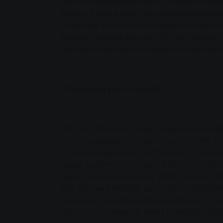
dışarısı karardığında hoş bir ambiyans sağ
edilmiş tutma kolları inip binmeyi kolaylaşt
araçlarda iki tekerlekli sandalye yeri de bu
Greilich mutlu bir şekilde, "Tüm bu özellikle
taşımanın giderek daha cazip hale gelmesini
Milyonlarca yatırım yapıldı
MIT.BUS filosunun modernizasyonu için yak
yatırım yaparak iklim koruma, verimlilik ve 
bir örnek oluşturuyor. Mathias Carl, "Eski ara
yoğun kullanımın ardından bizimle birlikte 
geldi" diyor ve Alexander Wright ekliyor: 
MIT.BUS ve SWG'deki sorumlular sürdürülebi
konularını ne kadar ciddiye aldıklarını bir k
durum, araç filosunun temiz karayolu araçlar