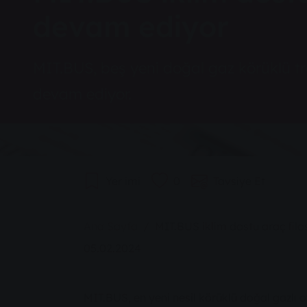
devam ediyor
MIT.BUS, beş yeni doğal gaz körüklü tr
devam ediyor.
Yer imi
0
Tavsiye Et
You are here:
Ana Sayfa
MIT.BUS iklim dostu araç fi
05.02.2024
MIT.BUS, en yeni nesil körüklü doğal gazlı 