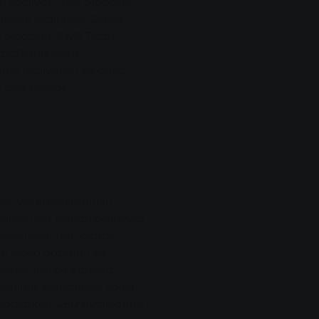
fu sağlıyor - beş otobüsle
tan azaltılıyor. Dizele
e olacaktır. SWG Ticari
zaltılmış yakıt
tme maliyetleri ve daha
 diye ekliyor.
er yol kullanıcılarının
rirken her zaman belirleyici
eklilikleri tam olarak
re video gözetimi ve
lemek için bir kamera
seltilmiş yan camlar yolcu
i sağlarken, LED aydınlatma